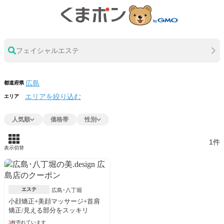
フェイシャルエステ
都道府県
エリアを絞り込む
エリア
人気順
価格帯
性別
1件
表示切替
エステ
広島･八丁堀
小顔矯正+美顔マッサージ+首肩
矯正/見える部分をスッキリ
3
枚売れています