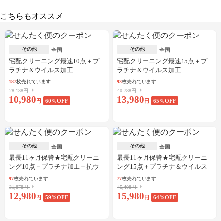
こちらもオススメ
その他
その他
全国
全国
宅配クリーニング最速10点＋プ
宅配クリーニング最速15点＋プ
ラチナ＆ウイルス加工
ラチナ＆ウイルス加工
187
枚売れています
93
枚売れています
28,138円
40,788円
10,980
13,980
円
60
%OFF
円
65
%OFF
その他
その他
全国
全国
最長11ヶ月保管★宅配クリーニ
最長11ヶ月保管★宅配クリーニ
ング10点＋プラチナ加工＋抗ウ
ング15点＋プラチナ＆ウイルス
イルス加工
加工
97
枚売れています
77
枚売れています
31,878円
45,408円
12,980
15,980
円
59
%OFF
円
64
%OFF