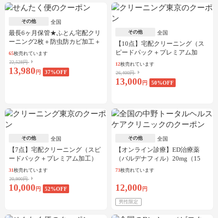
その他
全国
最長6ヶ月保管★ふとん宅配クリ
その他
全国
ーニング2枚＋防虫防カビ加工＋
【10点】宅配クリーニング（ス
しみ抜き
ピードパック＋プレミアム加
65
枚売れています
工）
22,528円
12
枚売れています
13,980
円
37
%OFF
26,400円
13,000
円
50
%OFF
その他
その他
全国
全国
【7点】宅配クリーニング（スピ
【オンライン診療】ED治療薬
ードパック＋プレミアム加工）
（バルデナフィル）20mg（15
錠）※初診料、送料込
31
枚売れています
73
枚売れています
20,900円
10,000
12,000
円
52
%OFF
円
男性限定