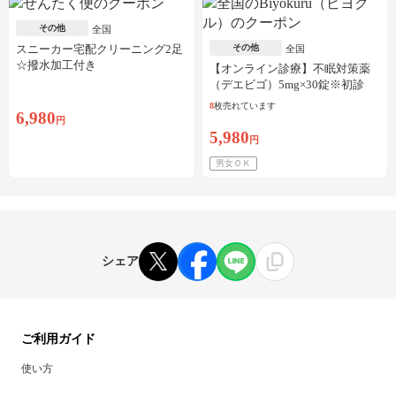
その他
全国
スニーカー宅配クリーニング2足
その他
全国
☆撥水加工付き
【オンライン診療】不眠対策薬
（デエビゴ）5mg×30錠※初診
料・送料込
8
枚売れています
6,980
円
5,980
円
男女ＯＫ
シェア
ご利用ガイド
使い方