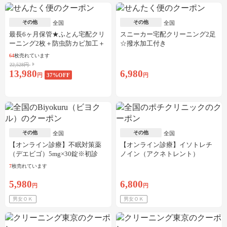
その他
その他
全国
全国
最長6ヶ月保管★ふとん宅配クリ
スニーカー宅配クリーニング2足
ーニング2枚＋防虫防カビ加工＋
☆撥水加工付き
しみ抜き
64
枚売れています
22,528円
13,980
6,980
円
37
%OFF
円
その他
その他
全国
全国
【オンライン診療】不眠対策薬
【オンライン診療】イソトレチ
（デエビゴ）5mg×30錠※初診
ノイン（アクネトレント）
料・送料込
10mg×1か月分※初診料・送料込
7
枚売れています
5,980
6,800
円
円
男女ＯＫ
男女ＯＫ