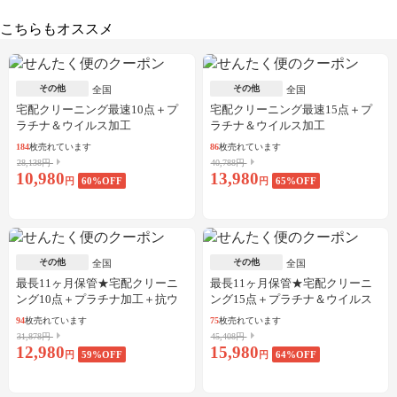
こちらもオススメ
その他
その他
全国
全国
宅配クリーニング最速10点＋プ
宅配クリーニング最速15点＋プ
ラチナ＆ウイルス加工
ラチナ＆ウイルス加工
184
枚売れています
86
枚売れています
28,138円
40,788円
10,980
13,980
円
60
%OFF
円
65
%OFF
その他
その他
全国
全国
最長11ヶ月保管★宅配クリーニ
最長11ヶ月保管★宅配クリーニ
ング10点＋プラチナ加工＋抗ウ
ング15点＋プラチナ＆ウイルス
イルス加工
加工
94
枚売れています
75
枚売れています
31,878円
45,408円
12,980
15,980
円
59
%OFF
円
64
%OFF