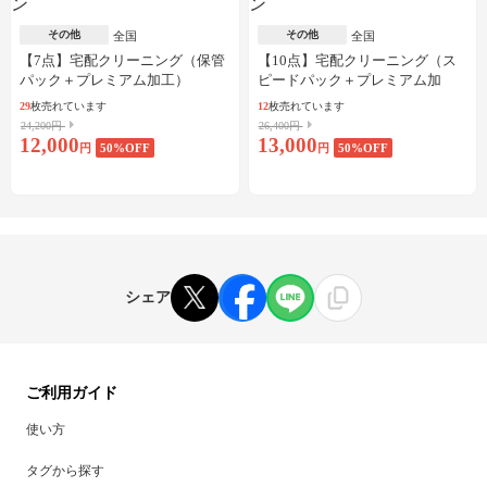
その他
その他
全国
全国
【7点】宅配クリーニング（保管
【10点】宅配クリーニング（ス
パック＋プレミアム加工）
ピードパック＋プレミアム加
工）
29
枚売れています
12
枚売れています
24,200円
26,400円
12,000
13,000
円
50
%OFF
円
50
%OFF
シェア
ご利用ガイド
使い方
タグから探す