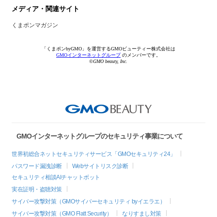
メディア・関連サイト
くまポンマガジン
「くまポンbyGMO」を運営するGMOビューティー株式会社は
GMOインターネットグループ
のメンバーです。
©GMO beauty, Inc.
GMOインターネットグループのセキュリティ事業について
世界初総合ネットセキュリティサービス「GMOセキュリティ24」
パスワード漏洩診断
Webサイトリスク診断
セキュリティ相談AIチャットボット
実在証明・盗聴対策
サイバー攻撃対策（GMOサイバーセキュリティ byイエラエ）
サイバー攻撃対策（GMO Flatt Security）
なりすまし対策