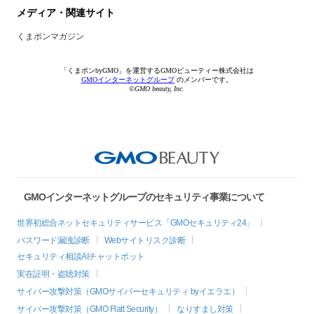
メディア・関連サイト
くまポンマガジン
「くまポンbyGMO」を運営するGMOビューティー株式会社は
GMOインターネットグループ
のメンバーです。
©GMO beauty, Inc.
GMOインターネットグループのセキュリティ事業について
世界初総合ネットセキュリティサービス「GMOセキュリティ24」
パスワード漏洩診断
Webサイトリスク診断
セキュリティ相談AIチャットボット
実在証明・盗聴対策
サイバー攻撃対策（GMOサイバーセキュリティ byイエラエ）
サイバー攻撃対策（GMO Flatt Security）
なりすまし対策