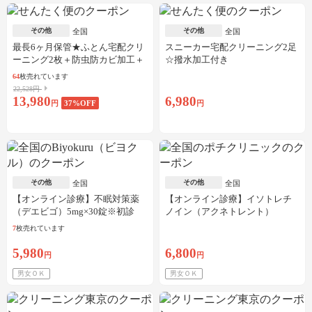
その他
その他
全国
全国
最長6ヶ月保管★ふとん宅配クリ
スニーカー宅配クリーニング2足
ーニング2枚＋防虫防カビ加工＋
☆撥水加工付き
しみ抜き
64
枚売れています
22,528円
13,980
6,980
円
37
%OFF
円
その他
その他
全国
全国
【オンライン診療】不眠対策薬
【オンライン診療】イソトレチ
（デエビゴ）5mg×30錠※初診
ノイン（アクネトレント）
料・送料込
10mg×1か月分※初診料・送料込
7
枚売れています
5,980
6,800
円
円
男女ＯＫ
男女ＯＫ