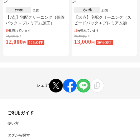
その他
その他
全国
全国
【7点】宅配クリーニング（保管
【10点】宅配クリーニング（ス
パック＋プレミアム加工）
ピードパック＋プレミアム加
工）
29
枚売れています
12
枚売れています
24,200円
26,400円
12,000
13,000
円
50
%OFF
円
50
%OFF
シェア
ご利用ガイド
使い方
タグから探す