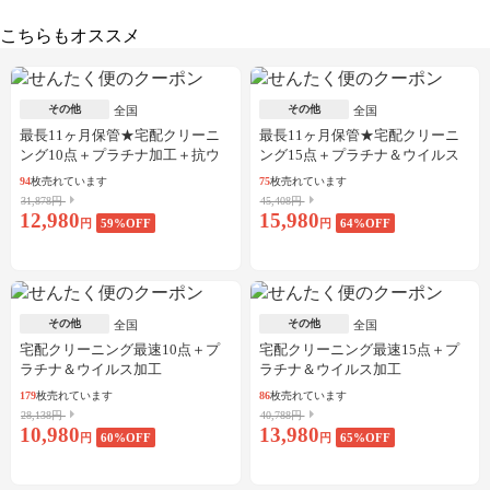
こちらもオススメ
その他
その他
全国
全国
最長11ヶ月保管★宅配クリーニ
最長11ヶ月保管★宅配クリーニ
ング10点＋プラチナ加工＋抗ウ
ング15点＋プラチナ＆ウイルス
イルス加工
加工
94
枚売れています
75
枚売れています
31,878円
45,408円
12,980
15,980
円
59
%OFF
円
64
%OFF
その他
その他
全国
全国
宅配クリーニング最速10点＋プ
宅配クリーニング最速15点＋プ
ラチナ＆ウイルス加工
ラチナ＆ウイルス加工
179
枚売れています
86
枚売れています
28,138円
40,788円
10,980
13,980
円
60
%OFF
円
65
%OFF