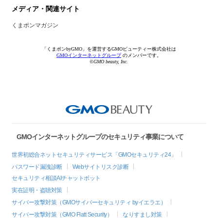
メディア・関連サイト
くまポンマガジン
「くまポンbyGMO」を運営するGMOビューティー株式会社は
GMOインターネットグループ
のメンバーです。
©GMO beauty, Inc.
GMOインターネットグループのセキュリティ事業について
世界初総合ネットセキュリティサービス「GMOセキュリティ24」
パスワード漏洩診断
Webサイトリスク診断
セキュリティ相談AIチャットボット
実在証明・盗聴対策
サイバー攻撃対策（GMOサイバーセキュリティ byイエラエ）
サイバー攻撃対策（GMO Flatt Security）
なりすまし対策