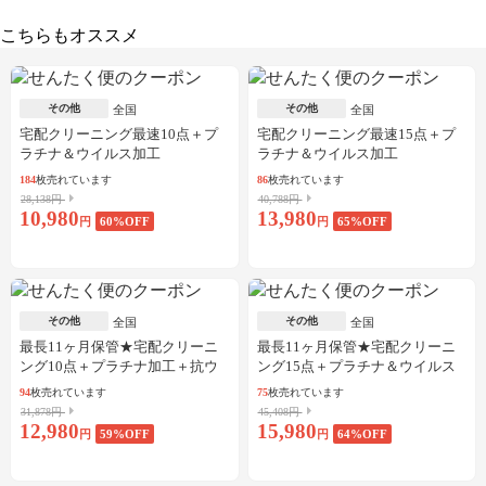
こちらもオススメ
その他
その他
全国
全国
宅配クリーニング最速10点＋プ
宅配クリーニング最速15点＋プ
ラチナ＆ウイルス加工
ラチナ＆ウイルス加工
184
枚売れています
86
枚売れています
28,138円
40,788円
10,980
13,980
円
60
%OFF
円
65
%OFF
その他
その他
全国
全国
最長11ヶ月保管★宅配クリーニ
最長11ヶ月保管★宅配クリーニ
ング10点＋プラチナ加工＋抗ウ
ング15点＋プラチナ＆ウイルス
イルス加工
加工
94
枚売れています
75
枚売れています
31,878円
45,408円
12,980
15,980
円
59
%OFF
円
64
%OFF