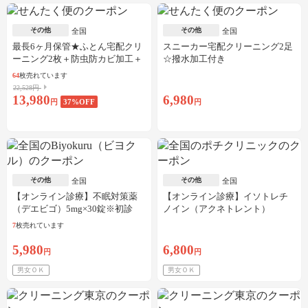
その他
その他
全国
全国
最長6ヶ月保管★ふとん宅配クリ
スニーカー宅配クリーニング2足
ーニング2枚＋防虫防カビ加工＋
☆撥水加工付き
しみ抜き
64
枚売れています
22,528円
13,980
6,980
円
37
%OFF
円
その他
その他
全国
全国
【オンライン診療】不眠対策薬
【オンライン診療】イソトレチ
（デエビゴ）5mg×30錠※初診
ノイン（アクネトレント）
料・送料込
10mg×1か月分※初診料・送料込
7
枚売れています
5,980
6,800
円
円
男女ＯＫ
男女ＯＫ