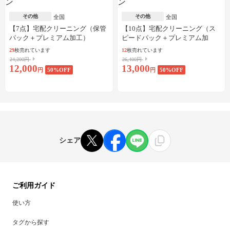
その他
その他
全国
全国
【7点】宅配クリーニング（保管
【10点】宅配クリーニング（ス
パック＋プレミアム加工）
ピードパック＋プレミアム加
工）
29
枚売れています
12
枚売れています
24,200円
26,400円
12,000
13,000
円
50
%OFF
円
50
%OFF
シェア
ご利用ガイド
使い方
タグから探す