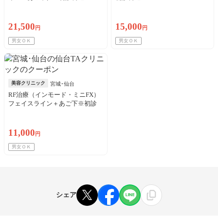
21,500
15,000
円
円
男女ＯＫ
男女ＯＫ
美容クリニック
宮城･仙台
RF治療（インモード・ミニFX）
フェイスライン＋あご下※初診
料込／来院歴問わず購入可
11,000
円
男女ＯＫ
シェア