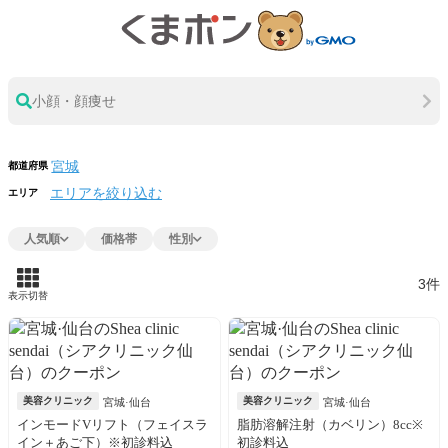
小顔・顔痩せ
都道府県
エリアを絞り込む
エリア
人気順
価格帯
性別
3件
表示切替
美容クリニック
美容クリニック
宮城·仙台
宮城·仙台
インモードVリフト（フェイスラ
脂肪溶解注射（カベリン）8cc※
イン＋あご下）※初診料込
初診料込