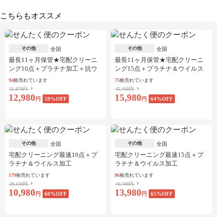
こちらもオススメ
その他
その他
全国
全国
最長11ヶ月保管★宅配クリーニ
最長11ヶ月保管★宅配クリーニ
ング10点＋プラチナ加工＋抗ウ
ング15点＋プラチナ＆ウイルス
イルス加工
加工
94
枚売れています
75
枚売れています
31,878円
45,408円
12,980
15,980
円
59
%OFF
円
64
%OFF
その他
その他
全国
全国
宅配クリーニング最速10点＋プ
宅配クリーニング最速15点＋プ
ラチナ＆ウイルス加工
ラチナ＆ウイルス加工
179
枚売れています
86
枚売れています
28,138円
40,788円
10,980
13,980
円
60
%OFF
円
65
%OFF