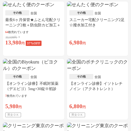
その他
その他
全国
全国
最長6ヶ月保管★ふとん宅配クリ
スニーカー宅配クリーニング2足
ーニング2枚＋防虫防カビ加工＋
☆撥水加工付き
しみ抜き
64
枚売れています
22,528円
13,980
6,980
円
37
%OFF
円
その他
その他
全国
全国
【オンライン診療】不眠対策薬
【オンライン診療】イソトレチ
（デエビゴ）5mg×30錠※初診
ノイン（アクネトレント）
料・送料込
10mg×1か月分※初診料・送料込
7
枚売れています
5,980
6,800
円
円
男女ＯＫ
男女ＯＫ