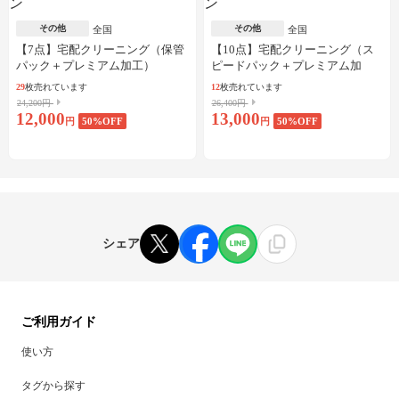
その他
その他
全国
全国
【7点】宅配クリーニング（保管
【10点】宅配クリーニング（ス
パック＋プレミアム加工）
ピードパック＋プレミアム加
工）
29
枚売れています
12
枚売れています
24,200円
26,400円
12,000
13,000
円
50
%OFF
円
50
%OFF
シェア
ご利用ガイド
使い方
タグから探す