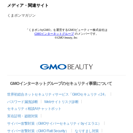
メディア・関連サイト
くまポンマガジン
「くまポンbyGMO」を運営するGMOビューティー株式会社は
GMOインターネットグループ
のメンバーです。
©GMO beauty, Inc.
GMOインターネットグループのセキュリティ事業について
世界初総合ネットセキュリティサービス「GMOセキュリティ24」
パスワード漏洩診断
Webサイトリスク診断
セキュリティ相談AIチャットボット
実在証明・盗聴対策
サイバー攻撃対策（GMOサイバーセキュリティ byイエラエ）
サイバー攻撃対策（GMO Flatt Security）
なりすまし対策