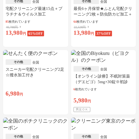
その他
その他
全国
全国
宅配クリーニング最速15点＋プ
最長6ヶ月保管★ふとん宅配クリ
ラチナ＆ウイルス加工
ーニング2枚＋防虫防カビ加工＋
しみ抜き
85
枚売れています
64
枚売れています
40,788円
22,528円
13,980
13,980
円
65
%OFF
円
37
%OFF
その他
全国
スニーカー宅配クリーニング2足
その他
全国
☆撥水加工付き
【オンライン診療】不眠対策薬
（デエビゴ）5mg×30錠※初診
料・送料込
6
枚売れています
6,980
円
5,980
円
男女ＯＫ
その他
その他
全国
全国