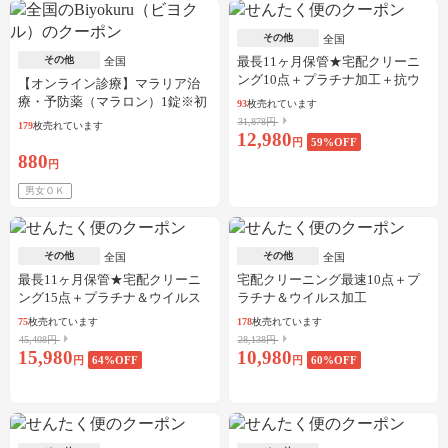
その他
全国
その他
最長11ヶ月保管★宅配クリーニ
全国
ング10点＋プラチナ加工＋抗ウ
【オンライン診療】マラリア治
イルス加工
療・予防薬（マラロン）1錠※初
93
枚売れています
診料・送料込／30枚可
31,878円
179
枚売れています
12,980
円
59
%OFF
880
円
男女ＯＫ
その他
その他
全国
全国
最長11ヶ月保管★宅配クリーニ
宅配クリーニング最速10点＋プ
ング15点＋プラチナ＆ウイルス
ラチナ＆ウイルス加工
加工
75
枚売れています
178
枚売れています
45,408円
28,138円
15,980
10,980
円
64
%OFF
円
60
%OFF