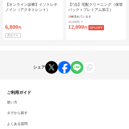
【オンライン診療】イソトレチ
【7点】宅配クリーニング（保管
ノイン（アクネトレント）
パック＋プレミアム加工）
10mg×1か月分※初診料・送料込
29
枚売れています
24,200円
6,800
12,000
円
円
50
%OFF
男女ＯＫ
シェア
ご利用ガイド
使い方
タグから探す
よくある質問