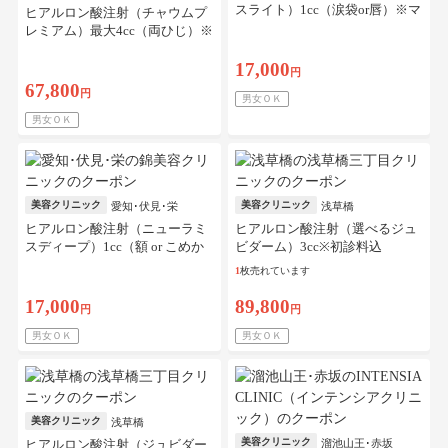
スライト）1cc（涙袋or唇）※マ
ヒアルロン酸注射（チャウムプ
イクロカニューレ代、初診料込
レミアム）最大4cc（両ひじ）※
マイクロカニューレ代、初診料
込／リピート可
17,000
円
67,800
円
男女ＯＫ
男女ＯＫ
美容クリニック
美容クリニック
愛知･伏見･栄
浅草橋
ヒアルロン酸注射（ニューラミ
ヒアルロン酸注射（選べるジュ
スディープ）1cc（額 or こめか
ビダーム）3cc※初診料込
み）※マイクロカニューレ代、
1
枚売れています
初診料込
17,000
89,800
円
円
男女ＯＫ
男女ＯＫ
美容クリニック
浅草橋
美容クリニック
ヒアルロン酸注射（ジュビダー
溜池山王･赤坂