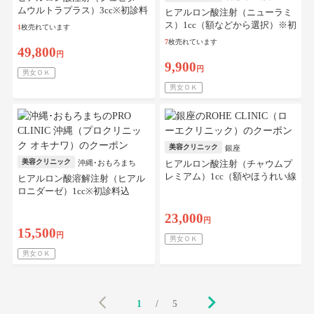
ムウルトラプラス）3cc※初診料
ヒアルロン酸注射（ニューラミ
込
ス）1cc（額などから選択）※初
1
枚売れています
診料込
7
枚売れています
49,800
円
9,900
円
男女ＯＫ
男女ＯＫ
美容クリニック
銀座
美容クリニック
沖縄･おもろまち
ヒアルロン酸注射（チャウムプ
レミアム）1cc（額やほうれい線
ヒアルロン酸溶解注射（ヒアル
などから選択）※初診料込
ロニダーゼ）1cc※初診料込
23,000
円
15,500
円
男女ＯＫ
男女ＯＫ
1
/
5