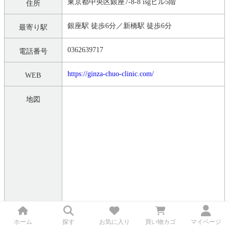
東京都中央区銀座7-8-8 isgビル5階
住所
銀座駅 徒歩6分／新橋駅 徒歩6分
最寄り駅
0362639717
電話番号
https://ginza-chuo-clinic.com/
WEB
地図
ホーム
探す
お気に入り
買い物カゴ
マイページ
このクリニックのクーポンを見に行く ＞