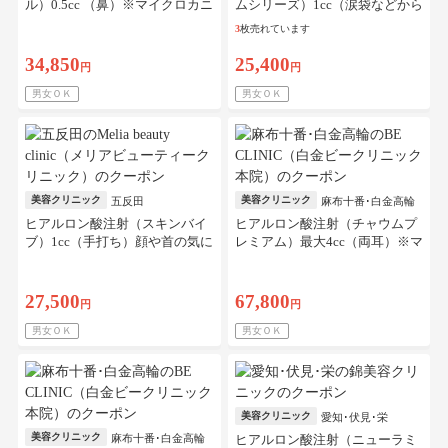
ル）0.5cc （鼻）※マイクロカニ
ムシリーズ）1cc（涙袋などから
ューレ・初診料込
選択）※マイクロカニューレ、
3
枚売れています
初診料込
34,850
25,400
円
円
男女ＯＫ
男女ＯＫ
美容クリニック
美容クリニック
五反田
麻布十番･白金高輪
ヒアルロン酸注射（スキンバイ
ヒアルロン酸注射（チャウムプ
ブ）1cc（手打ち）顔や首の気に
レミアム）最大4cc（両耳）※マ
なる部位※マイクロカニューレ
イクロカニューレ代、初診料込
代、初診料込／4枚可
／リピート可
27,500
67,800
円
円
男女ＯＫ
男女ＯＫ
美容クリニック
愛知･伏見･栄
美容クリニック
麻布十番･白金高輪
ヒアルロン酸注射（ニューラミ