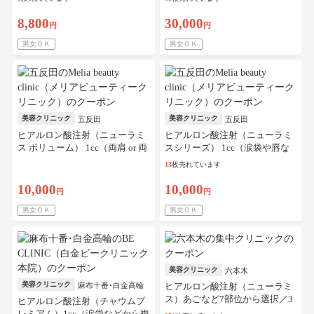
8,800
30,000
円
円
男女ＯＫ
男女ＯＫ
美容クリニック
美容クリニック
五反田
五反田
ヒアルロン酸注射（ニューラミ
ヒアルロン酸注射（ニューラミ
ス ボリューム） 1cc（両肩 or 両
スシリーズ） 1cc（涙袋や唇な
鎖骨）※マイクロカニューレ
どから複数部位選択可）※マイ
13
枚売れています
代、初診料込／10枚可
クロカニューレ代、初診料込／
5枚可
10,000
10,000
円
円
男女ＯＫ
男女ＯＫ
美容クリニック
六本木
美容クリニック
麻布十番･白金高輪
ヒアルロン酸注射（ニューラミ
ス）あごなど7部位から選択／3
ヒアルロン酸注射（チャウムプ
枚可
レミアム）1cc（涙袋などから複