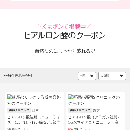
自然なのにしっかり盛れる♡
1〜20
件表示/全
98
件
美容クリニック
美容クリニック
銀座
新宿
ヒアルロン酸注射（ニューラミ
ヒアルロン酸（アラガン社製）
ス）1cc（ほうれい線など5部位
1cc※マイクロカニューレ・麻
から選択）
酔・初診料込
3
枚売れています
68
枚売れています