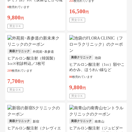
251
枚売れています
数部位可）※初診料込／リピー
8
枚売れています
ト可
16,500
円
9,800
円
男女ＯＫ
男女ＯＫ
美容クリニック
外苑前･表参道
美容クリニック
ヒアルロン酸注射（韓国製）
池袋
1cc※初診料込／3枚可
ヒアルロン酸注射（1cc）額やこ
めかみ、ほうれい線など
219
枚売れています
80
枚売れています
7,700
円
9,800
円
男女ＯＫ
男女ＯＫ
美容クリニック
美容クリニック
新宿
南青山
ヒアルロン酸注射（クレヴィエ
ヒアルロン酸注射（ジュビダー