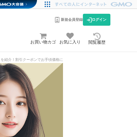
新規会員登録
ログイン
お買い物カゴ
お気に入り
閲覧履歴
クを紹介！割引クーポンでお手頃価格に