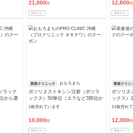
21,000
12,800
円
円
男女ＯＫ
男女ＯＫ
おもろまち
美容クリニック
美容クリニ
ツラック
ボツリヌストキシン注射（ボツラ
ボツリヌ
部位から選
ックス）50単位（エラなど3部位か
ックス）
ら選択）※初診料込
複数部位
1
枚売れています
21
枚売れて
10,000
12,000
円
円
男女ＯＫ
男女ＯＫ