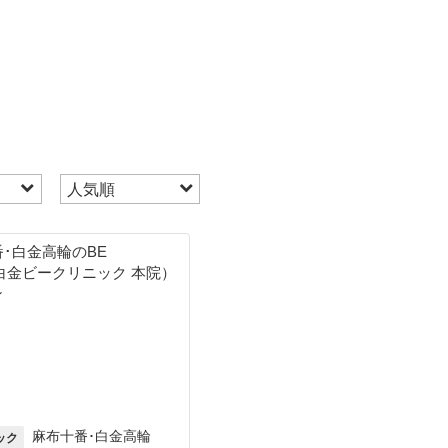
麻布十番･白金高輪
ック