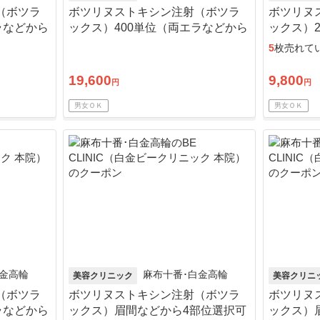
（ボツラ
ボツリヌストキシン注射（ボツラ
ボツリヌ
ラなどから
ックス）400単位（両エラなどから
ックス）
ート可
選択）※初診料込／リピート可
2部位選
5
枚売れて
可
19,600
9,800
円
円
男女ＯＫ
男女ＯＫ
白金高輪
麻布十番･白金高輪
美容クリニック
美容クリニ
（ボツラ
ボツリヌストキシン注射（ボツラ
ボツリヌ
ラなどから
ックス）眉間などから4部位選択可
ックス）