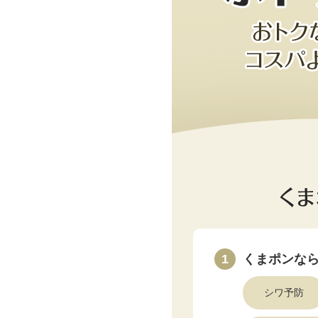
くまポンな
シワ予防