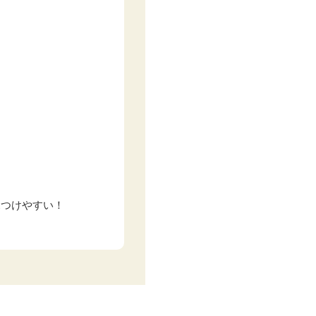
見つけやすい！