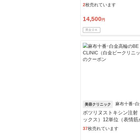
3部位選択）※初診料込
2
枚売れています
可
14,500
円
男女ＯＫ
麻布十番･
美容クリニック
ボツリヌストキシン注射
ックス）12単位（表情筋
択）※初診料込／リピー
37
枚売れています