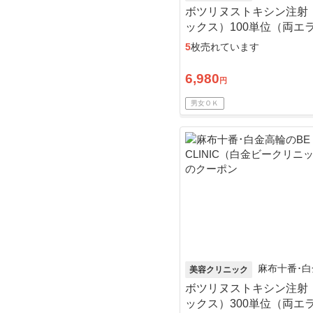
ボツリヌストキシン注射
ックス）100単位（両エ
選択）※初診料込／リピ
5
枚売れています
6,980
円
男女ＯＫ
麻布十番･
美容クリニック
ボツリヌストキシン注射
ックス）300単位（両エ