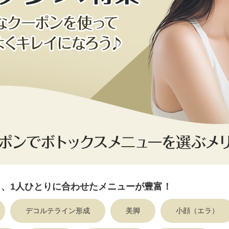
ら、1人ひとりに合わせたメニューが豊富！
デコルテライン形成
美脚
小顔（エラ）