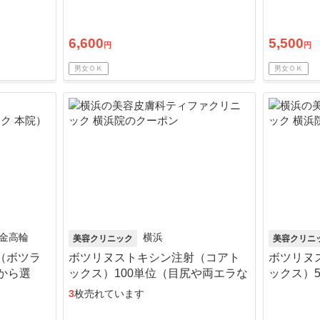
／リピート
※初診料込／リピート可
※初診料
6,600
5,500
円
円
男女ＯＫ
男女ＯＫ
白金高輪
横浜
美容クリニック
美容クリニ
（ボツラ
ボツリヌストキシン注射（コアト
ボツリヌ
から選
ックス）100単位（目尻や両エラな
ックス）
ト可
どから複数選択可）※初診料込
から複数
3
枚売れています