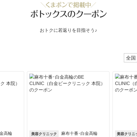
おトクに若返りを目指そう♪
白金高輪
麻布十番･白金高輪
美容クリニック
美容クリニ