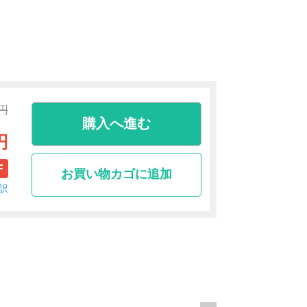
0円
購入へ進む
円
F
お買い物カゴに追加
訳