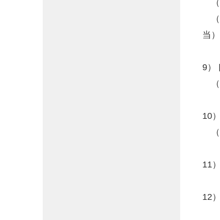
（7
（壁
当）
9）
（ト
10
（洗
11
12