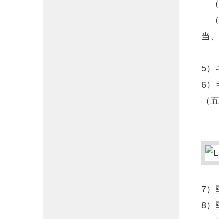
（3
（浴
当、
5）
6）
（五
7
8