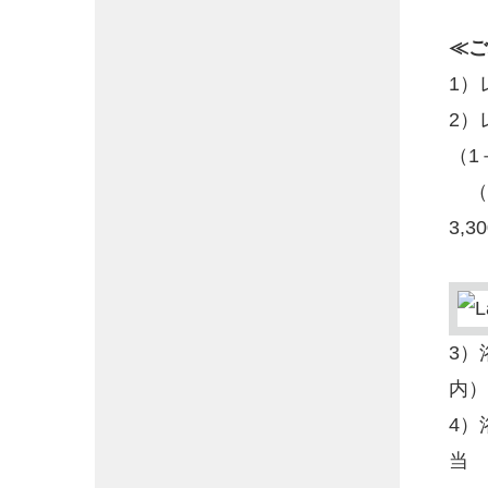
≪ご
1
2
（1
（レ
3,
3）
内）
4）
当