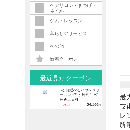
ヘアサロン・まつげ・
ネイル
ジム・レッスン
暮らしのサービス
その他
新着クーポン
最近見たクーポン
6ヶ所選べるハウスクリ
ーニング/1ヶ所約4,084
最
円★土日可
24,500
技
68%OFF
円
レ
所