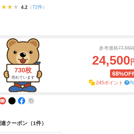
★★★★
★★★★
★★★★
（
72件
）
4.2
参考価格
77,55
24,500
730枚
68
%OF
売れています
内
245ポイント
関連クーポン（1件）