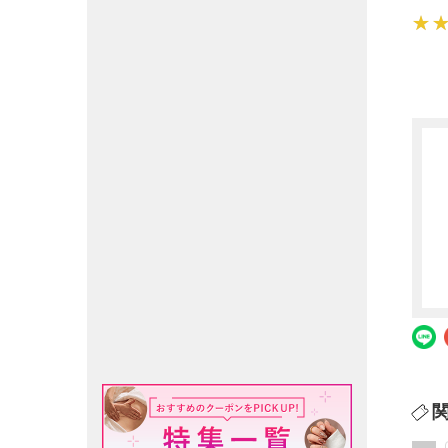
★
★
★