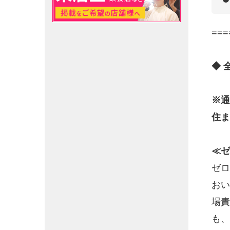
===
◆ 
※通
住ま
≪ゼ
ゼロ
おい
場責
も、