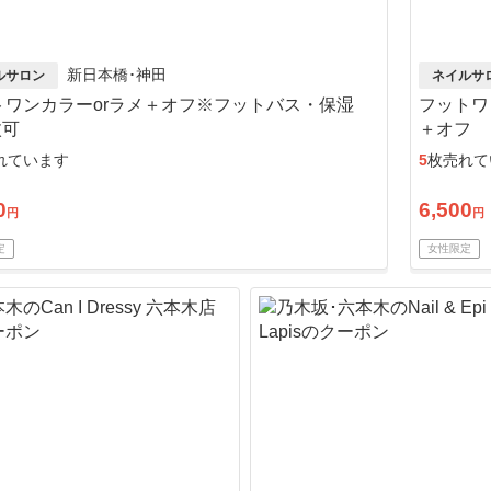
新日本橋･神田
ルサロン
ネイルサ
トワンカラーorラメ＋オフ※フットバス・保湿
フットワ
枚可
＋オフ
れています
5
枚売れて
0
6,500
円
円
定
女性限定