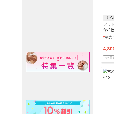
ネイ
フッ
付/2
2
枚売
4,80
女性限