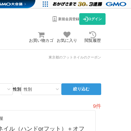
新規会員登録
ログイン
お買い物カゴ
お気に入り
閲覧履歴
東京都のフットネイルのクーポン
絞り込む
性別
9件
屋
ネイル（ハンドorフット）＋オフ