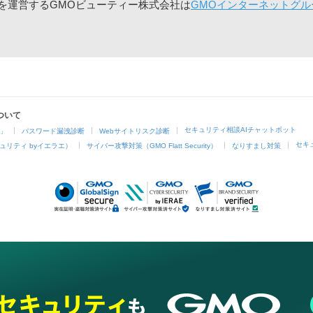
」を運営するGMOビューティー株式会社は
GMOインターネットグル
ついて
セキュリティ相談AIチャットボット
4」
パスワード漏洩診断
Webサイトリスク診断
セキ
ュリティ byイエラエ）
サイバー攻撃対策（GMO Flatt Security）
なりすまし対策