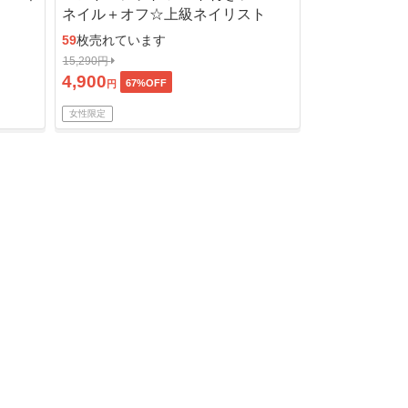
ネイル＋オフ☆上級ネイリスト
59
枚売れています
15,290円
4,900
67
%OFF
円
女性限定