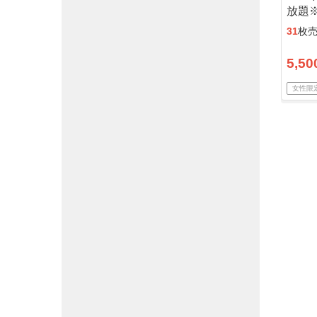
放題※
31
枚
5,50
女性限