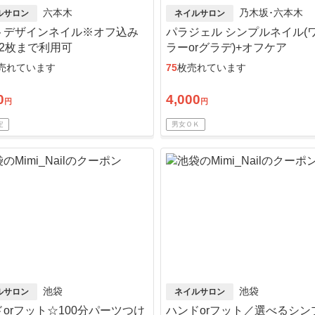
六本木
乃木坂･六本木
ルサロン
ネイルサロン
トデザインネイル※オフ込み
パラジェル シンプルネイル(
人2枚まで利用可
ラーorグラデ)+オフケア
売れています
75
枚売れています
0
4,000
円
円
定
男女ＯＫ
池袋
池袋
ルサロン
ネイルサロン
orフット☆100分パーツつけ
ハンドorフット／選べるシン