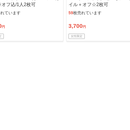
オフ込/1人2枚可
イル＋オフ☆2枚可
売れています
59
枚売れています
0
3,700
円
円
定
女性限定