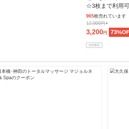
☆3枚まで利用
965
枚売れています
12,000円
3,200
73
%O
円
女性限定