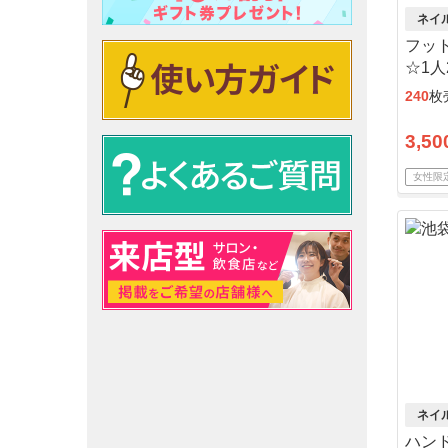
ネイ
フッ
☆1
240
枚
3,50
女性限
ネイ
ハンド