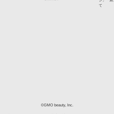
ジ」「肩
て
©GMO beauty, Inc.