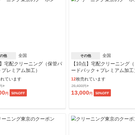
全国
全国
の他
その他
点】宅配クリーニング（保管パ
【10点】宅配クリーニング
＋プレミアム加工）
ードパック＋プレミアム加工
売れています
12
枚売れています
0円
26,400円
00
13,000
50
%OFF
50
%OFF
円
円