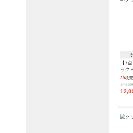
そ
【7
ック
29
枚
24,20
12,0