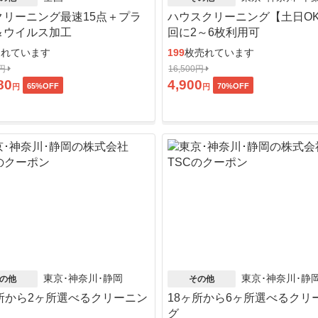
クリーニング最速15点＋プラ
ハウスクリーニング【土日OK
＆ウイルス加工
回に2～6枚利用可
売れています
199
枚売れています
8円
16,500円
80
4,900
65
%OFF
70
%OFF
円
円
東京･神奈川･静岡
東京･神奈川･静
の他
その他
ヶ所から2ヶ所選べるクリーニン
18ヶ所から6ヶ所選べるクリ
グ