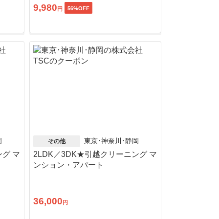
9,980
56
%OFF
円
岡
東京･神奈川･静岡
その他
ング マ
2LDK／3DK★引越クリーニング マ
ンション・アパート
36,000
円