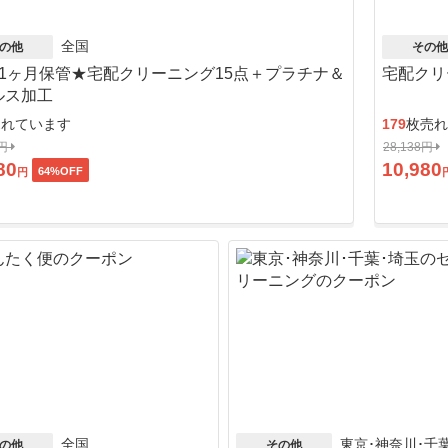
全国
の他
その他
11ヶ月保管★宅配クリーニング15点＋プラチナ＆
宅配クリ
ルス加工
売れています
179
枚売れ
8円
28,138円
80
10,980
64
%OFF
円
全国
東京･神奈川･千
の他
その他