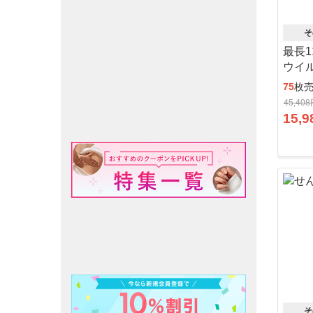
そ
最長
ウイ
75
枚
45,40
15,9
そ