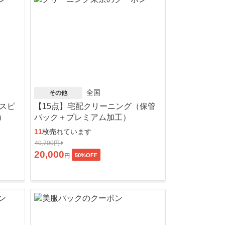
全国
その他
（スピ
【15点】宅配クリーニング（保管
）
パック＋プレミアム加工）
11
枚売れています
40,700円
20,000
50
%OFF
円