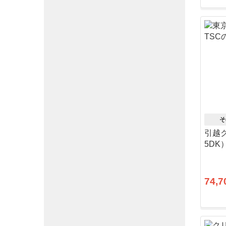
そ
引越ク
5DK
74,7