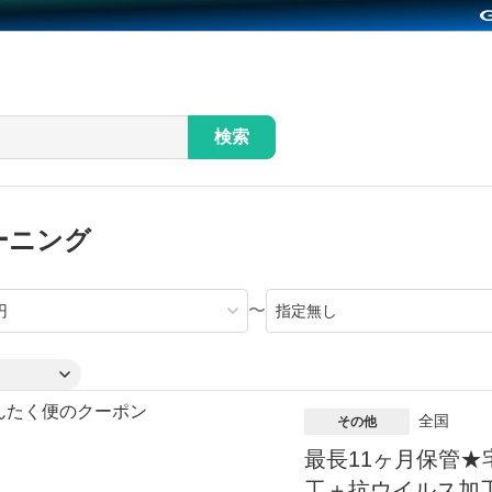
検索
ーニング
〜
全国
その他
最長11ヶ月保管★
工＋抗ウイルス加