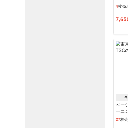
4
枚売
7,65
そ
ベー
ーニ
27
枚