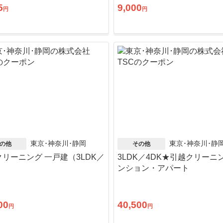
5
9,000
円
円
東京･神奈川･静岡
東京･神奈川･静
の他
その他
リーニング 一戸建（3LDK／
3LDK／4DK★引越クリーニ
）
ンション・アパート
00
40,500
円
円