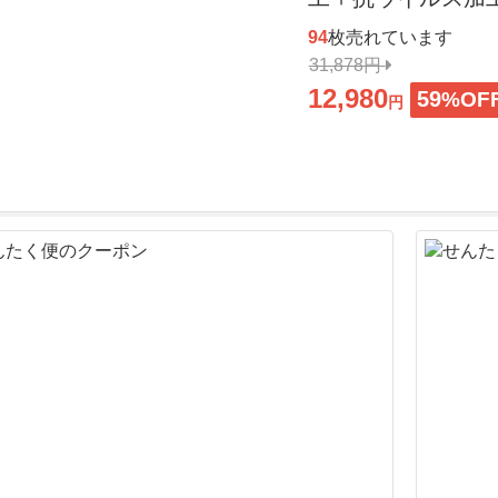
94
枚売れています
31,878円
12,980
59
%OF
円