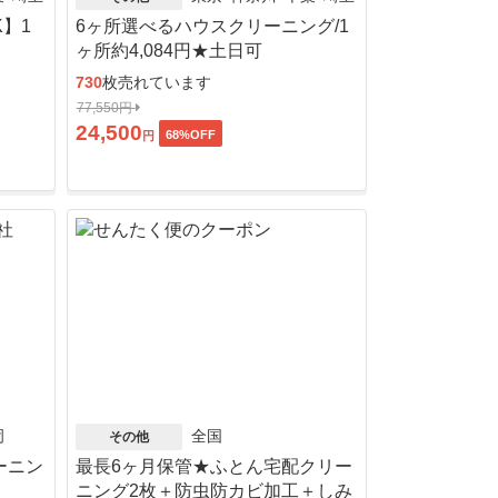
】1
6ヶ所選べるハウスクリーニング/1
ヶ所約4,084円★土日可
730
枚売れています
77,550円
24,500
68
%OFF
円
岡
全国
その他
ーニン
最長6ヶ月保管★ふとん宅配クリー
ニング2枚＋防虫防カビ加工＋しみ