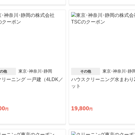
東京･神奈川･静岡
東京･神奈川･静
の他
その他
リーニング 一戸建（4LDK／
ハウスクリーニング水まわり
）
ット
00
19,800
円
円