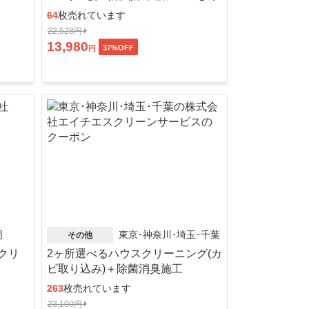
抜き
64
枚売れています
22,528円
13,980
37
%OFF
円
岡
東京･神奈川･埼玉･千葉
その他
クリ
2ヶ所選べるハウスクリーニング(カ
ビ取り込み)＋除菌消臭施工
263
枚売れています
23,100円