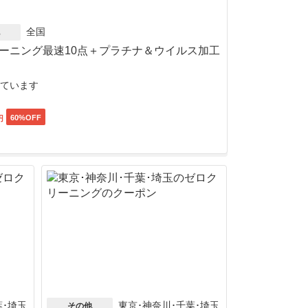
全国
ーニング最速10点＋プラチナ＆ウイルス加工
ています
60
%OFF
円
葉･埼玉
東京･神奈川･千葉･埼玉
その他