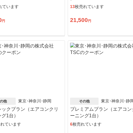
れています
13
枚売れています
0
21,500
円
円
東京･神奈川･静岡
東京･神奈川･静
の他
その他
シックプラン（エアコンクリ
プレミアムプラン（エアコン
ング1台）
ーニング1台）
売れています
6
枚売れています