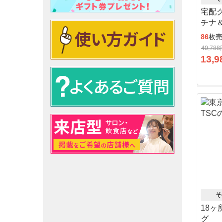
宅配
チナ
86
枚
40,78
13,9
そ
18
グ