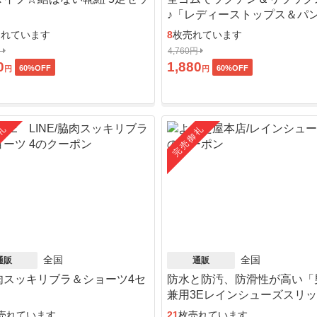
♪「レディーストップス＆パ
ット」
売れています
8
枚売れています
円
4,760円
0
1,880
60
%OFF
60
%OFF
円
円
礼
完売御礼
全国
全国
通販
通販
肉スッキリブラ＆ショーツ4セ
防水と防汚、防滑性が高い「
」
兼用3Eレインシューズスリ
ン」
売れています
21
枚売れています