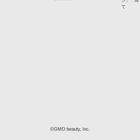
ジ」「肩
て
©GMO beauty, Inc.