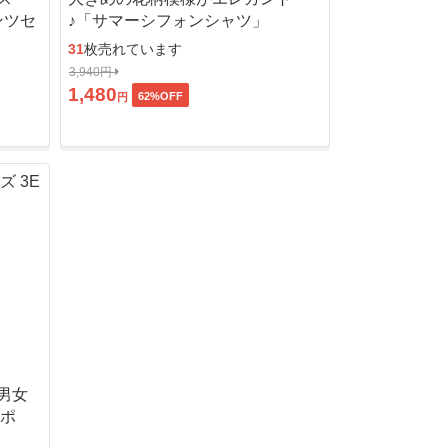
ンツセ
♪「サマーシフォンシャツ」
31
枚売れています
3,940円
1,480
62
%OFF
円
男女
ッポ