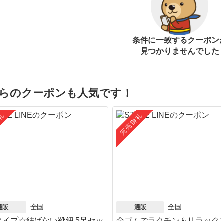
条件に一致するクーポン
見つかりませんでした
らのクーポンも人気です！
礼
完売御礼
全国
全国
通販
通販
タイプ☆結ばない靴紐 5足セッ
全ゴムでラクチン＆リラック