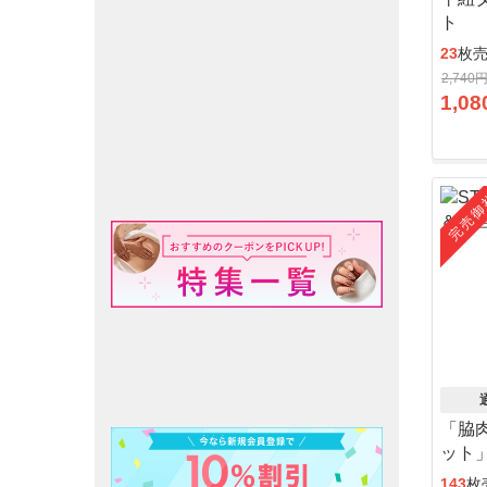
ト
23
枚
2,740
1,08
完売御
「脇
ット
143
枚