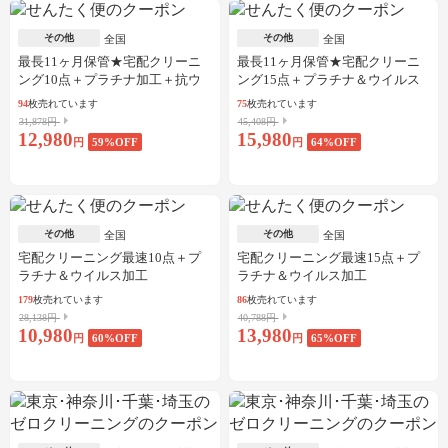
その他
その他
全国
全国
最長11ヶ月保管★宅配クリーニ
最長11ヶ月保管★宅配クリーニ
ング10点＋プラチナ加工＋抗ウ
ング15点＋プラチナ＆ウイルス
イルス加工
加工
94
枚売れています
75
枚売れています
31,878円
45,408円
12,980
15,980
円
59
%OFF
円
64
%OFF
その他
その他
全国
全国
宅配クリーニング最速10点＋プ
宅配クリーニング最速15点＋プ
ラチナ＆ウイルス加工
ラチナ＆ウイルス加工
179
枚売れています
86
枚売れています
28,138円
40,788円
10,980
13,980
円
60
%OFF
円
65
%OFF