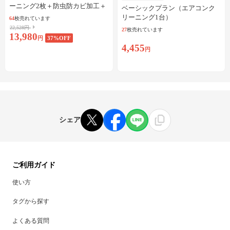
ーニング2枚＋防虫防カビ加工＋
ベーシックプラン（エアコンク
しみ抜き
リーニング1台）
64
枚売れています
22,528円
27
枚売れています
13,980
円
37
%OFF
4,455
円
シェア
ご利用ガイド
使い方
タグから探す
よくある質問