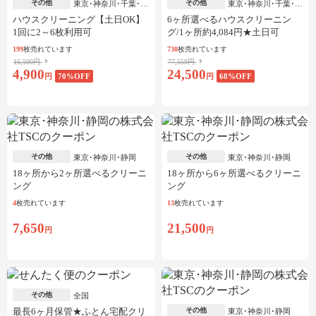
その他
その他
東京･神奈川･千葉･埼
東京･神奈川･千葉･埼
玉
玉
ハウスクリーニング【土日OK】
6ヶ所選べるハウスクリーニン
1回に2～6枚利用可
グ/1ヶ所約4,084円★土日可
199
枚売れています
730
枚売れています
16,500円
77,550円
4,900
24,500
円
70
%OFF
円
68
%OFF
その他
その他
東京･神奈川･静岡
東京･神奈川･静岡
18ヶ所から2ヶ所選べるクリーニ
18ヶ所から6ヶ所選べるクリーニ
ング
ング
4
枚売れています
13
枚売れています
7,650
21,500
円
円
その他
全国
最長6ヶ月保管★ふとん宅配クリ
その他
東京･神奈川･静岡