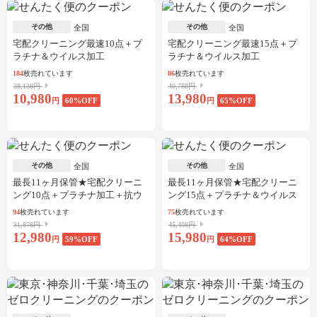
その他
その他
全国
全国
宅配クリーニング最速10点＋プ
宅配クリーニング最速15点＋プ
ラチナ＆ウイルス加工
ラチナ＆ウイルス加工
184
枚売れています
86
枚売れています
28,138円
40,788円
10,980
13,980
円
60
%OFF
円
65
%OFF
その他
その他
全国
全国
最長11ヶ月保管★宅配クリーニ
最長11ヶ月保管★宅配クリーニ
ング10点＋プラチナ加工＋抗ウ
ング15点＋プラチナ＆ウイルス
イルス加工
加工
94
枚売れています
75
枚売れています
31,878円
45,408円
12,980
15,980
円
59
%OFF
円
64
%OFF