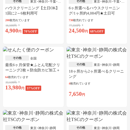
その他
その他
東京･神奈川･千葉･埼
東京･神奈川･千葉･埼
玉
玉
ハウスクリーニング【土日OK】
6ヶ所選べるハウスクリーニン
1回に2～6枚利用可
グ/1ヶ所約4,084円★土日可
200
枚売れています
730
枚売れています
16,500円
77,550円
4,900
24,500
円
70
%OFF
円
68
%OFF
その他
全国
最長6ヶ月保管★ふとん宅配クリ
その他
東京･神奈川･静岡
ーニング2枚＋防虫防カビ加工＋
18ヶ所から2ヶ所選べるクリーニ
しみ抜き
ング
64
枚売れています
22,528円
4
枚売れています
13,980
円
37
%OFF
7,650
円
その他
その他
東京･神奈川･静岡
東京･神奈川･静岡