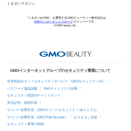
くまポンマガジン
「くまポンbyGMO」を運営するGMOビューティー株式会社は
GMOインターネットグループ
のメンバーです。
©GMO beauty, Inc.
GMOインターネットグループのセキュリティ事業について
世界初総合ネットセキュリティサービス「GMOセキュリティ24」
パスワード漏洩診断
Webサイトリスク診断
セキュリティ相談AIチャットボット
実在証明・盗聴対策
サイバー攻撃対策（GMOサイバーセキュリティ byイエラエ）
サイバー攻撃対策（GMO Flatt Security）
なりすまし対策
セキュリティ事業の軌跡