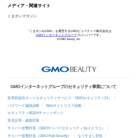
メディア・関連サイト
くまポンマガジン
「くまポンbyGMO」を運営するGMOビューティー株式会社は
GMOインターネットグループ
のメンバーです。
©GMO beauty, Inc.
GMOインターネットグループのセキュリティ事業について
世界初総合ネットセキュリティサービス「GMOセキュリティ24」
パスワード漏洩診断
Webサイトリスク診断
セキュリティ相談AIチャットボット
実在証明・盗聴対策
サイバー攻撃対策（GMOサイバーセキュリティ byイエラエ）
サイバー攻撃対策（GMO Flatt Security）
なりすまし対策