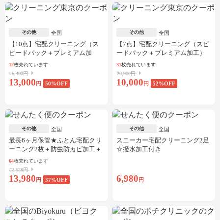
その他
その他
全国
全国
【10点】宅配クリーニング（ス
【7点】宅配クリーニング（スピ
ピードパック＋プレミアム加
ードパック＋プレミアム加工）
工）
12
枚売れています
31
枚売れています
26,400円
20,900円
13,000
10,000
円
50
%OFF
円
52
%OFF
その他
その他
全国
全国
最長6ヶ月保管★ふとん宅配クリ
スニーカー宅配クリーニング2足
ーニング2枚＋防虫防カビ加工＋
☆撥水加工付き
しみ抜き
64
枚売れています
22,528円
13,980
6,980
円
37
%OFF
円