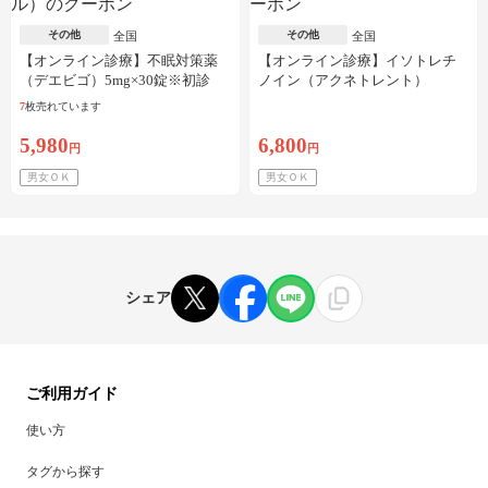
その他
その他
全国
全国
【オンライン診療】不眠対策薬
【オンライン診療】イソトレチ
（デエビゴ）5mg×30錠※初診
ノイン（アクネトレント）
料・送料込
10mg×1か月分※初診料・送料込
7
枚売れています
5,980
6,800
円
円
男女ＯＫ
男女ＯＫ
シェア
ご利用ガイド
使い方
タグから探す