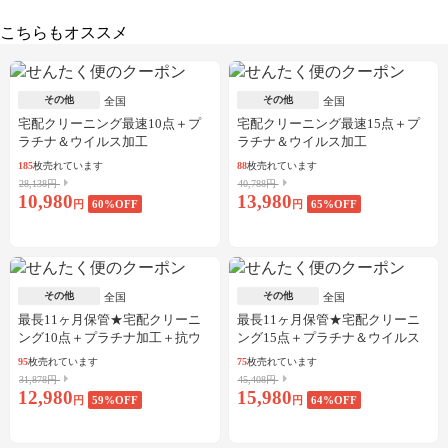
こちらもオススメ
その他
その他
全国
全国
宅配クリーニング最速10点＋プ
宅配クリーニング最速15点＋プ
ラチナ＆ウイルス加工
ラチナ＆ウイルス加工
185
枚売れています
88
枚売れています
28,138円
40,788円
10,980
13,980
円
60
%OFF
円
65
%OFF
その他
その他
全国
全国
最長11ヶ月保管★宅配クリーニ
最長11ヶ月保管★宅配クリーニ
ング10点＋プラチナ加工＋抗ウ
ング15点＋プラチナ＆ウイルス
イルス加工
加工
95
枚売れています
75
枚売れています
31,878円
45,408円
12,980
15,980
円
59
%OFF
円
64
%OFF