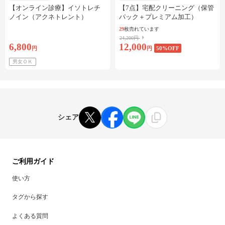
【オンライン診療】イソトレチ
【7点】宅配クリーニング（保管
ノイン（アクネトレント）
パック＋プレミアム加工）
10mg×1か月分※初診料・送料込
29
枚売れています
24,200円
6,800
12,000
円
円
50
%OFF
男女ＯＫ
シェア
ご利用ガイド
使い方
タグから探す
よくある質問