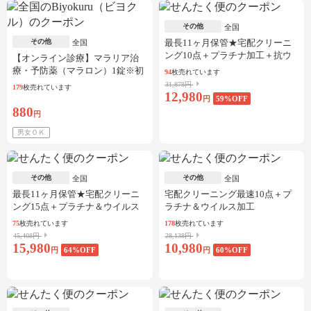
その他
全国
その他
最長11ヶ月保管★宅配クリーニ
全国
ング10点＋プラチナ加工＋抗ウ
【オンライン診療】マラリア治
イルス加工
療・予防薬（マラロン）1錠※初
94
枚売れています
診料・送料込／30枚可
31,878円
179
枚売れています
12,980
円
59
%OFF
880
円
男女ＯＫ
その他
その他
全国
全国
最長11ヶ月保管★宅配クリーニ
宅配クリーニング最速10点＋プ
ング15点＋プラチナ＆ウイルス
ラチナ＆ウイルス加工
加工
75
枚売れています
178
枚売れています
45,408円
28,138円
15,980
10,980
円
64
%OFF
円
60
%OFF