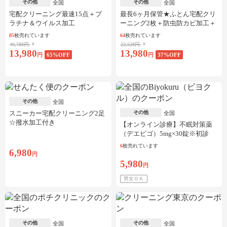
その他
その他
全国
全国
宅配クリーニング最速15点＋プ
最長6ヶ月保管★ふとん宅配クリ
ラチナ＆ウイルス加工
ーニング2枚＋防虫防カビ加工＋
しみ抜き
85
枚売れています
64
枚売れています
40,788円
22,528円
13,980
13,980
円
65
%OFF
円
37
%OFF
その他
全国
スニーカー宅配クリーニング2足
その他
全国
☆撥水加工付き
【オンライン診療】不眠対策薬
（デエビゴ）5mg×30錠※初診
料・送料込
6
枚売れています
6,980
円
5,980
円
男女ＯＫ
その他
その他
全国
全国