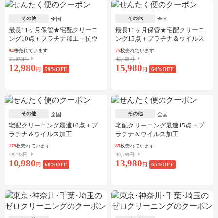
その他
その他
全国
全国
最長11ヶ月保管★宅配クリーニ
最長11ヶ月保管★宅配クリーニ
ング10点＋プラチナ加工＋抗ウ
ング15点＋プラチナ＆ウイルス
イルス加工
加工
94
枚売れています
75
枚売れています
31,878円
45,408円
12,980
15,980
円
59
%OFF
円
64
%OFF
その他
その他
全国
全国
宅配クリーニング最速10点＋プ
宅配クリーニング最速15点＋プ
ラチナ＆ウイルス加工
ラチナ＆ウイルス加工
179
枚売れています
85
枚売れています
28,138円
40,788円
10,980
13,980
円
60
%OFF
円
65
%OFF