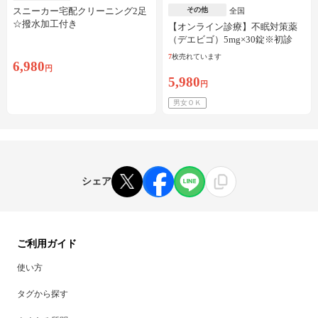
スニーカー宅配クリーニング2足
その他
全国
☆撥水加工付き
【オンライン診療】不眠対策薬
（デエビゴ）5mg×30錠※初診
料・送料込
7
枚売れています
6,980
円
5,980
円
男女ＯＫ
シェア
ご利用ガイド
使い方
タグから探す