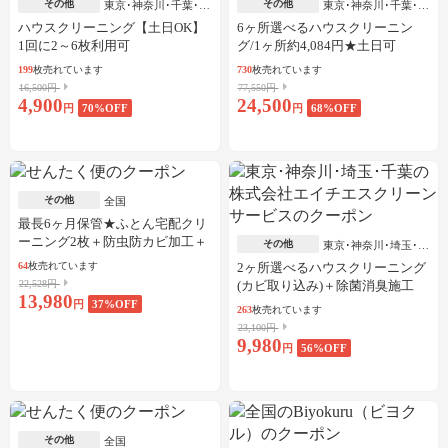
その他
その他
東京･神奈川･千葉･埼
東京･神奈川･千葉･埼
玉
玉
ハウスクリーニング【土日OK】
6ヶ所選べるハウスクリーニン
1回に2～6枚利用可
グ/1ヶ所約4,084円★土日可
199
枚売れています
730
枚売れています
16,500円
77,550円
4,900
24,500
円
70
%OFF
円
68
%OFF
その他
全国
最長6ヶ月保管★ふとん宅配クリ
ーニング2枚＋防虫防カビ加工＋
その他
東京･神奈川･埼玉･千
しみ抜き
葉
64
枚売れています
2ヶ所選べるハウスクリーニング
22,528円
(カビ取り込み)＋除菌消臭施工
13,980
円
37
%OFF
263
枚売れています
23,100円
9,980
円
56
%OFF
その他
全国