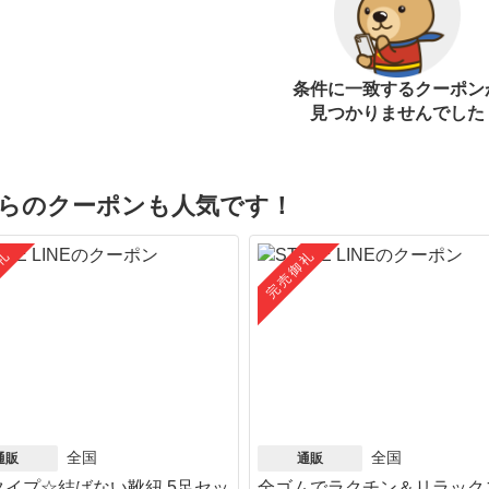
条件に一致するクーポン
見つかりませんでした
らのクーポンも人気です！
礼
完売御礼
全国
全国
通販
通販
タイプ☆結ばない靴紐 5足セッ
全ゴムでラクチン＆リラック