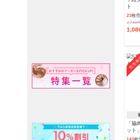
ト
23
枚
2,740
1,08
完売御
「脇
ット
143
枚