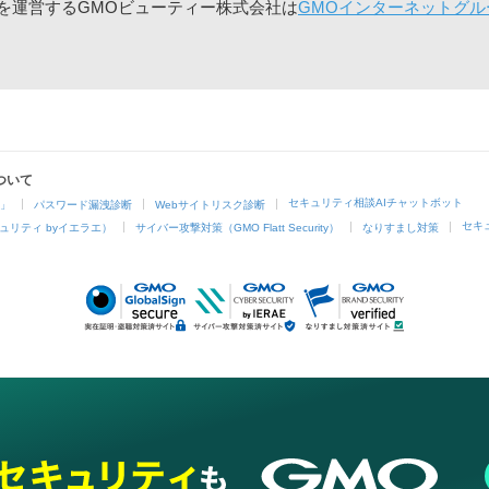
」を運営するGMOビューティー株式会社は
GMOインターネットグル
ついて
セキュリティ相談AIチャットボット
4」
パスワード漏洩診断
Webサイトリスク診断
セキ
ュリティ byイエラエ）
サイバー攻撃対策（GMO Flatt Security）
なりすまし対策