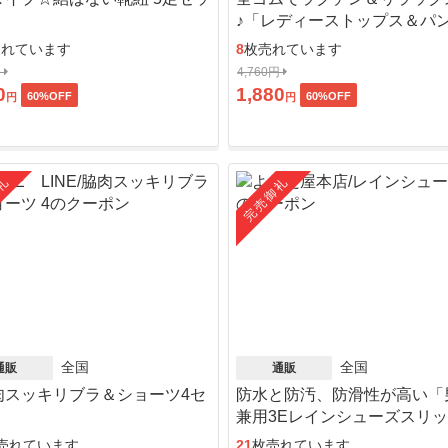
♪「レディーストップス＆パ
ット」
売れています
8
枚売れています
円
4,760円
0
1,880
60
%OFF
60
%OFF
円
円
礼
完売御礼
全国
全国
通販
通販
肉スッキリブラ＆ショーツ4セ
防水と防汚、防滑性が高い「
」
兼用3Eレインシューズスリ
ン」
売れています
21
枚売れています