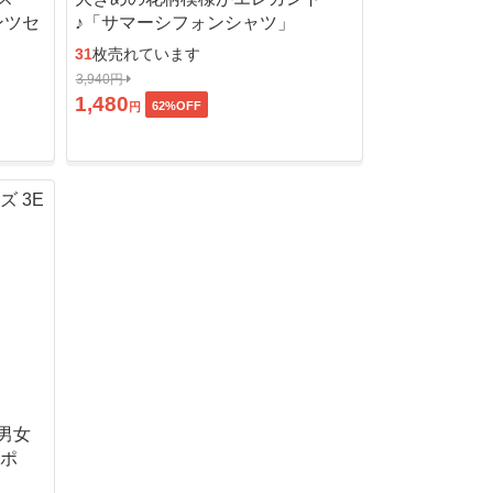
ンツセ
♪「サマーシフォンシャツ」
31
枚売れています
3,940円
1,480
62
%OFF
円
男女
ッポ