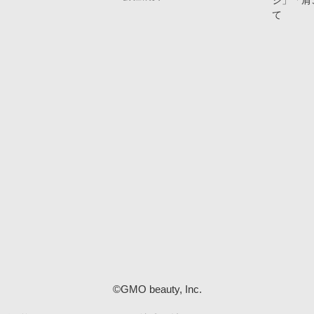
ジ」「肩
て
©GMO beauty, Inc.