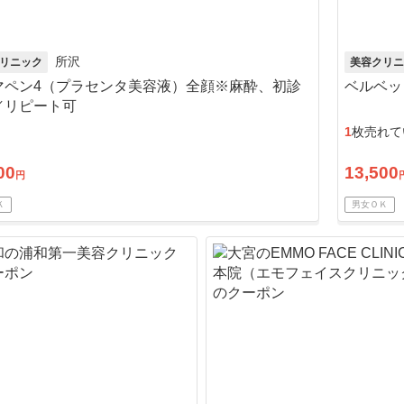
所沢
リニック
美容クリニ
マペン4（プラセンタ美容液）全顔※麻酔、初診
ベルベッ
／リピート可
1
枚売れて
00
13,500
円
Ｋ
男女ＯＫ