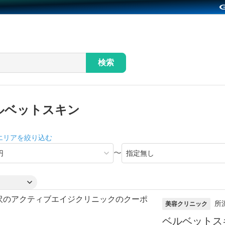
検索
ルベットスキン
エリアを絞り込む
〜
所
美容クリニック
ベルベットス