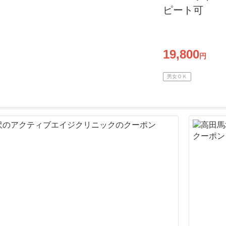
ピート可
19,800
円
男女ＯＫ