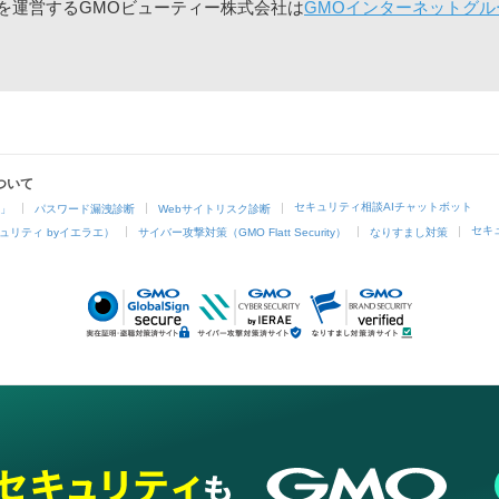
」を運営するGMOビューティー株式会社は
GMOインターネットグル
ついて
セキュリティ相談AIチャットボット
4」
パスワード漏洩診断
Webサイトリスク診断
セキ
ュリティ byイエラエ）
サイバー攻撃対策（GMO Flatt Security）
なりすまし対策