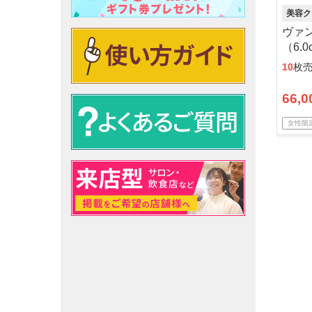
美容ク
ヴァ
（6.
顔
10
枚
66,0
女性限