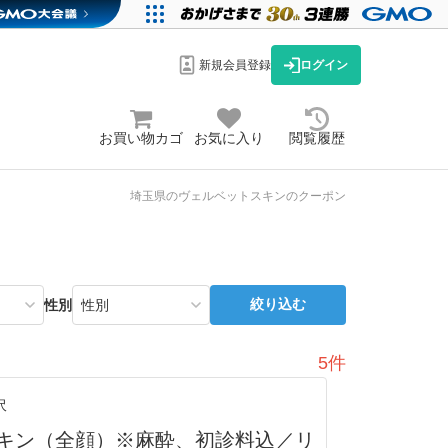
新規会員登録
ログイン
お買い物カゴ
お気に入り
閲覧履歴
埼玉県のヴェルベットスキンのクーポン
絞り込む
性別
5件
沢
キン（全顔）※麻酔、初診料込／リ