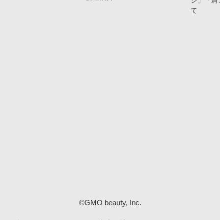
ジ」「肩
て
©GMO beauty, Inc.