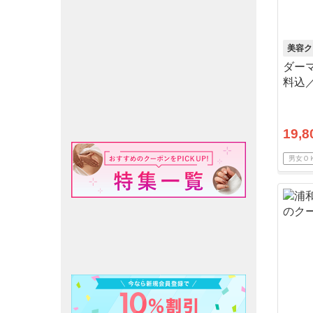
美容ク
ダー
料込
19,8
男女Ｏ