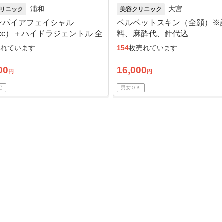
浦和
大宮
リニック
美容クリニック
ンパイアフェイシャル
ベルベットスキン（全顔）※
0cc）＋ハイドラジェントル 全
料、麻酔代、針代込
売れています
154
枚売れています
00
16,000
円
円
定
男女ＯＫ