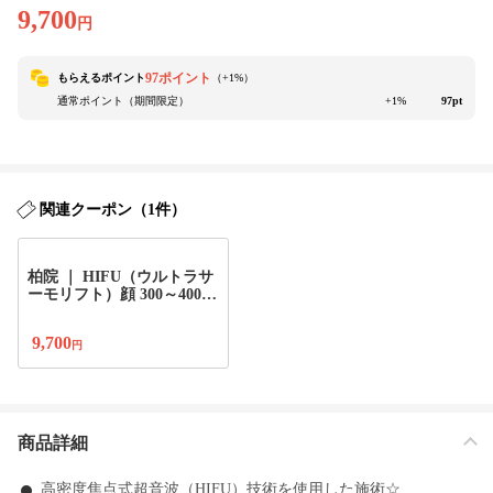
9,700
円
97ポイント
もらえるポイント
（+
1
%）
通常ポイント（期間限定）
+1%
97pt
関連クーポン（1件）
柏院 ｜ HIFU（ウルトラサ
ーモリフト）顔 300～400sh
ot
9,700
円
商品詳細
高密度焦点式超音波（HIFU）技術を使用した施術☆