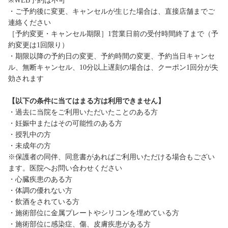
※WEB予約は不可
・ご予約後に変更、キャンセルが生じた場合は、直接店舗までご
連絡ください
［予約変更・キャンセル期限］1営業日前の受付時間終了まで（予
約変更は1回限り）
・期限以降の予約日の変更、予約時間の変更、予約当日キャンセ
ル、無断キャンセル、10分以上遅刻の場合は、クーポン1回分が失
効されます
【以下の条件に当てはまる方は利用できません】
・過去に当院をご利用いただいたことのある方
・妊娠中またはその可能性のある方
・授乳中の方
・未成年の方
※保護者の同伴、同意書があればご利用いただける場合もござい
ます。医院へお問い合わせください
・心臓疾患のある方
・体調の優れない方
・飲酒をされている方
・施術部位に金属プレートやシリコンを埋めている方
・施術部位に感染症、傷、皮膚疾患がある方