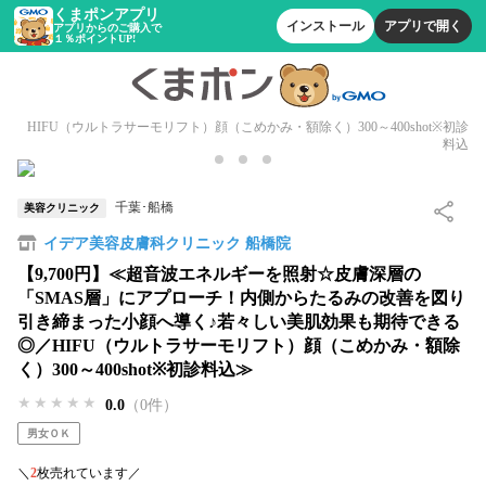
くまポンアプリ
インストール
アプリで開く
アプリからのご購入で
１％ポイントUP!
HIFU（ウルトラサーモリフト）顔（こめかみ・額除く）300～400shot※初診
料込
千葉･船橋
美容クリニック
イデア美容皮膚科クリニック 船橋院
【9,700円】≪超音波エネルギーを照射☆皮膚深層の
「SMAS層」にアプローチ！内側からたるみの改善を図り
引き締まった小顔へ導く♪若々しい美肌効果も期待できる
◎／HIFU（ウルトラサーモリフト）顔（こめかみ・額除
く）300～400shot※初診料込≫
★★★★★
★★★★★
★★★★★
0.0
（0件）
男女ＯＫ
＼
2
枚売れています／