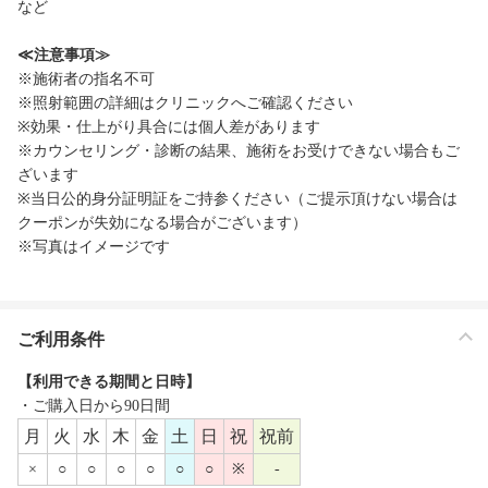
など
≪注意事項≫
※施術者の指名不可
※照射範囲の詳細はクリニックへご確認ください
※効果・仕上がり具合には個人差があります
※カウンセリング・診断の結果、施術をお受けできない場合もご
ざいます
※当日公的身分証明証をご持参ください（ご提示頂けない場合は
クーポンが失効になる場合がございます）
※写真はイメージです
ご利用条件
【利用できる期間と日時】
・ご購入日から90日間
月
火
水
木
金
土
日
祝
祝前
×
○
○
○
○
○
○
※
-