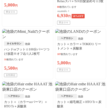
Relaxスパ＋Tr※白髪染め可☆2枚
5,000
OK
円
80
枚売れています
16,830円
男女ＯＫ
6,930
円
58
%OFF
男女ＯＫ
ヘアサロン
池袋
ネイルサロン
カット＋カラー＋TOKIOトリー
池袋
トメント＋炭酸泉
ハンドorフット☆100分パーツつ
け放題※オフ込/1人2枚可
187
枚売れています
31
枚売れています
5,000
円
5,500
円
男女ＯＫ
女性限定
ヘアサロン
ヘアサロン
池袋
池袋
カット＋（カラーorパーマ）＋
カット＋縮毛矯正＋HTO Tr＋炭
HTO Tr＋炭酸泉
酸泉