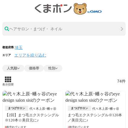
ヘアサロン・まつげ・ ネイル
都道府県
エリアを絞り込む
エリア
人気順
価格帯
性別
74件
表示切替
まつげサロン
まつげサロン
代々木上原･幡ヶ谷
代々木上原･幡ヶ谷
【2回】まつ毛エクステシングル
まつ毛エクステシングル※120本
※120本☆美目元に♪
／美目元に♪
8
枚売れています
2
枚売れています