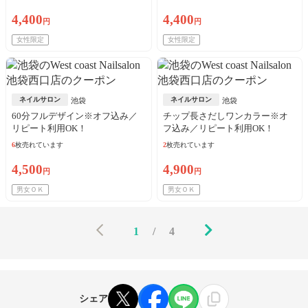
4,400
4,400
円
円
女性限定
女性限定
ネイルサロン
ネイルサロン
池袋
池袋
60分フルデザイン※オフ込み／
チップ長さだしワンカラー※オ
リピート利用OK！
フ込み／リピート利用OK！
6
枚売れています
2
枚売れています
4,500
4,900
円
円
男女ＯＫ
男女ＯＫ
1
/
4
シェア