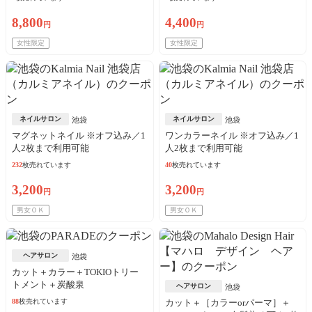
8,800
4,400
円
円
女性限定
女性限定
ネイルサロン
ネイルサロン
池袋
池袋
マグネットネイル ※オフ込み／1
ワンカラーネイル ※オフ込み／1
人2枚まで利用可能
人2枚まで利用可能
232
枚売れています
40
枚売れています
3,200
3,200
円
円
男女ＯＫ
男女ＯＫ
ヘアサロン
池袋
カット＋カラー＋TOKIOトリー
トメント＋炭酸泉
ヘアサロン
池袋
88
枚売れています
カット＋［カラーorパーマ］＋