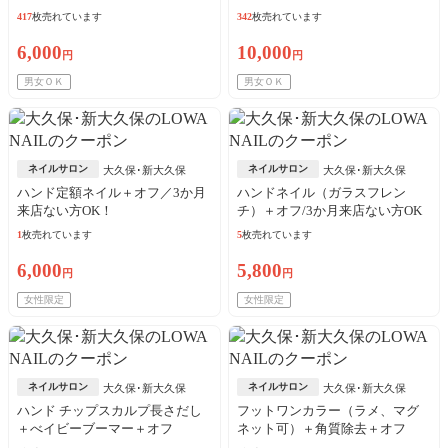
417
枚売れています
342
枚売れています
6,000
10,000
円
円
男女ＯＫ
男女ＯＫ
ネイルサロン
ネイルサロン
大久保･新大久保
大久保･新大久保
ハンド定額ネイル＋オフ／3か月
ハンドネイル（ガラスフレン
来店ない方OK！
チ）＋オフ/3か月来店ない方OK
1
枚売れています
5
枚売れています
6,000
5,800
円
円
女性限定
女性限定
ネイルサロン
ネイルサロン
大久保･新大久保
大久保･新大久保
ハンド チップスカルプ長さだし
フットワンカラー（ラメ、マグ
＋べイビーブーマー＋オフ
ネット可）＋角質除去＋オフ