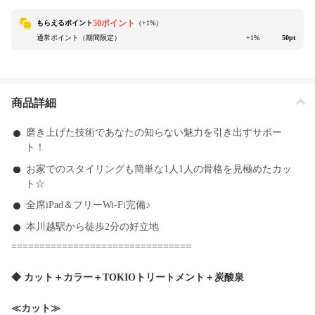
50ポイント
もらえるポイント
（+
1
%）
通常ポイント（期間限定）
+1%
50pt
商品詳細
磨き上げた技術であなたの知らない魅力を引き出すサポー
ト！
お家でのスタイリングも簡単な1人1人の骨格を見極めたカッ
ト☆
全席iPad＆フリーWi-Fi完備♪
本川越駅から徒歩2分の好立地
================================
◆ カット＋カラー＋TOKIOトリートメント＋炭酸泉
≪カット≫