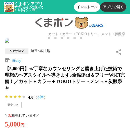
くまポンアプリ
インストール
アプリで開く
アプリからのご購入で
１％ポイントUP!
カット＋カラー＋TOKIOトリートメント＋炭酸泉
埼玉･本川越
ヘアサロン
Story
【5,000円】≪丁寧なカウンセリングと磨き上げた技術で
理想のヘアスタイルへ導きます♪全席iPad＆フリーWi-Fi完
備！／カット＋カラー＋TOKIOトリートメント＋炭酸泉
≫
★★★★★
★★★★★
★★★★★
4.0
（
4件
）
男女ＯＫ
＼
32
枚売れています／
5,000
円