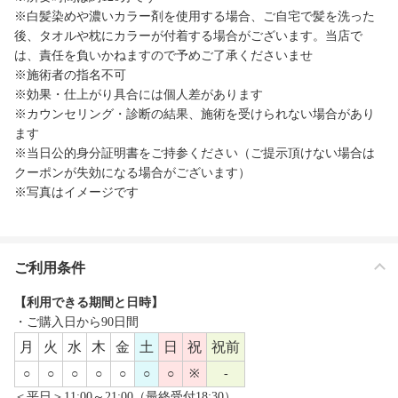
※白髪染めや濃いカラー剤を使用する場合、ご自宅で髪を洗った
後、タオルや枕にカラーが付着する場合がございます。当店で
は、責任を負いかねますので予めご了承くださいませ
※施術者の指名不可
※効果・仕上がり具合には個人差があります
※カウンセリング・診断の結果、施術を受けられない場合があり
ます
※当日公的身分証明書をご持参ください（ご提示頂けない場合は
クーポンが失効になる場合がございます）
※写真はイメージです
ご利用条件
【利用できる期間と日時】
・ご購入日から90日間
月
火
水
木
金
土
日
祝
祝前
○
○
○
○
○
○
○
※
-
＜平日＞11:00～21:00（最終受付18:30）