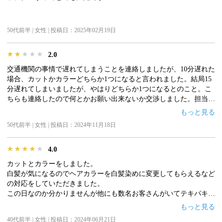
50代前半 | 女性 | 投稿日：2025年02月19日
★★★★★
★★★★★
★★★★★
2.0
交通機関の事情で遅れてしまうことを連絡しましたが、10分遅れた
場合、カットかカラーどちらか1つになると言われました。結局15
分遅れてしまいましたが、やはりどちらか1つになるとのこと。こ
ちらも連絡したので何とかお願い出来ないか交渉しました。担当者
が10分位店長？に相談して何とかOKを貰いましたが、次のお客さ
もっと見る
んが優先になると言われました。遅れた私にも非はありますが、冷
50代前半 | 女性 | 投稿日：2024年11月18日
たい対応をされ残念な思いをしました。施術は丁寧で、結局2時間
以内に終わりました。
★★★★★
★★★★★
★★★★★
4.0
カットとカラーをしました。
白髪が気になるのでヘアカラーを白髪染めに変更してもらえるなど
の対応をしていただきました。
この日なのか分かりませんが他にも数名お客さんがいてテキパキと
対応していたことが印象的です。
もっと見る
仕上がりのヘアスタイル大変気に入りました！
40代前半 | 女性 | 投稿日：2024年06月21日