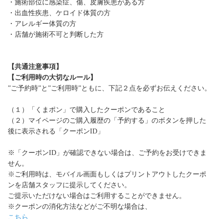
・施術部位に感染症、傷、皮膚疾患がある方
・出血性疾患、ケロイド体質の方
・アレルギー体質の方
・店舗が施術不可と判断した方
【共通注意事項】
【ご利用時の大切なルール】
”ご予約時”と”ご利用時”ともに、下記２点を必ずお伝えください。
（１）「くまポン」で購入したクーポンであること
（２）マイページのご購入履歴の「予約する」のボタンを押した
後に表示される「クーポンID」
※「クーポンID」が確認できない場合は、ご予約をお受けできま
せん。
※ご利用時は、モバイル画面もしくはプリントアウトしたクーポ
ンを店舗スタッフに提示してください。
ご提示いただけない場合はご利用することができません。
※クーポンの消化方法などがご不明な場合は、
こちら