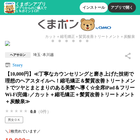
くまポンアプリ
インストール
アプリで開く
アプリからのご購入で
１％ポイントUP!
カット＋縮毛矯正＋髪質改善トリートメント＋炭酸泉
埼玉･本川越
ヘアサロン
Story
【10,000円】≪丁寧なカウンセリングと磨き上げた技術で
理想のヘアスタイルへ！縮毛矯正＆髪質改善トリートメン
トでツヤとまとまりのある美髪へ導く☆全席iPad＆フリー
Wi-Fi完備♪／カット＋縮毛矯正＋髪質改善トリートメント
＋炭酸泉≫
★★★★★
★★★★★
★★★★★
0.0
（0件）
男女ＯＫ
＼
2
枚売れています／