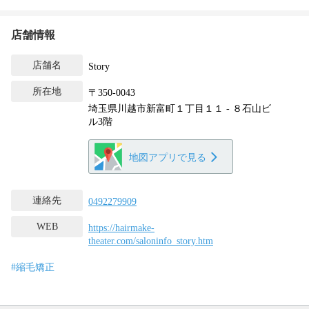
店舗情報
店舗名
Story
所在地
〒350-0043
埼玉県川越市新富町１丁目１１ - ８石山ビ
ル3階
地図アプリで見る
連絡先
0492279909
WEB
https://hairmake-
theater.com/saloninfo_story.htm
#縮毛矯正