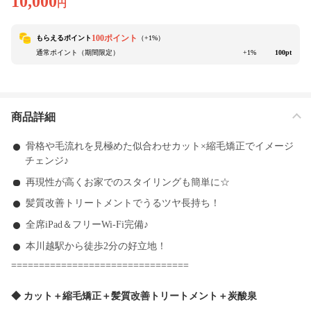
10,000
円
100ポイント
もらえるポイント
（+
1
%）
通常ポイント（期間限定）
+1%
100pt
商品詳細
骨格や毛流れを見極めた似合わせカット×縮毛矯正でイメージ
チェンジ♪
再現性が高くお家でのスタイリングも簡単に☆
髪質改善トリートメントでうるツヤ長持ち！
全席iPad＆フリーWi-Fi完備♪
本川越駅から徒歩2分の好立地！
================================
◆ カット＋縮毛矯正＋髪質改善トリートメント＋炭酸泉