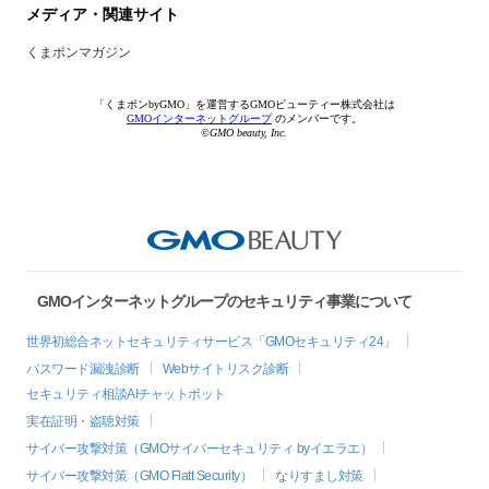
メディア・関連サイト
くまポンマガジン
「くまポンbyGMO」を運営するGMOビューティー株式会社は
GMOインターネットグループ
のメンバーです。
©GMO beauty, Inc.
GMOインターネットグループのセキュリティ事業について
世界初総合ネットセキュリティサービス「GMOセキュリティ24」
パスワード漏洩診断
Webサイトリスク診断
セキュリティ相談AIチャットボット
実在証明・盗聴対策
サイバー攻撃対策（GMOサイバーセキュリティ byイエラエ）
サイバー攻撃対策（GMO Flatt Security）
なりすまし対策