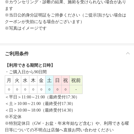
※カウンセリング・診断の結果、施術を受けられない場合があり
ます
※当日公的身分証明証をご持参ください（ご提示頂けない場合は
クーポンが失効になる場合がございます）
※写真はイメージです
ご利用条件
【利用できる期間と日時】
・ご購入日から90日間
月
火
水
木
金
土
日
祝
祝前
○
○
○
○
○
○
○
○
-
＜平日＞11:00～21:00（最終受付17:30）
＜土＞10:00～21:00（最終受付17:30）
＜日＞10:00～18:00（最終受付14:30）
※不定休
※特別定休日（GW・お盆・年末年始など含む）や、利用できる曜
日等についての不明点は店舗へ直接お問い合わせください