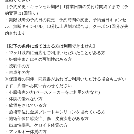
連絡ください
［予約変更・キャンセル期限］1営業日前の受付時間終了まで（予
約変更は1回限り）
・期限以降の予約日の変更、予約時間の変更、予約当日キャンセ
ル、無断キャンセル、10分以上遅刻の場合は、クーポン1回分が失
効されます
【以下の条件に当てはまる方は利用できません】
・12ヶ月以内に当店をご利用いただいたことがある方
・妊娠中またはその可能性のある方
・授乳中の方
・未成年の方
※保護者の同伴、同意書があればご利用いただける場合もござい
ます。店舗へお問い合わせください
・心臓疾患の方(ペースメーカーをご利用の方など)
・体調の優れない方
・飲酒をされている方
・施術部位に金属プレートやシリコンを埋めている方
・施術部位に感染症、傷、皮膚疾患がある方
・出血性疾患、ケロイド体質の方
・アレルギー体質の方