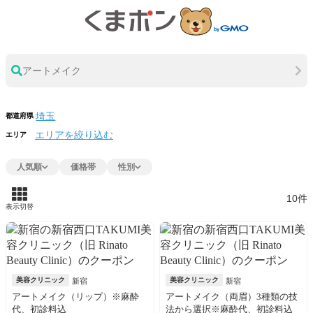
アートメイク
都道府県
エリアを絞り込む
エリア
人気順
価格帯
性別
10件
表示切替
美容クリニック
美容クリニック
新宿
新宿
アートメイク（リップ）※麻酔
アートメイク（両眉）3種類の技
代、初診料込
法から選択※麻酔代、初診料込