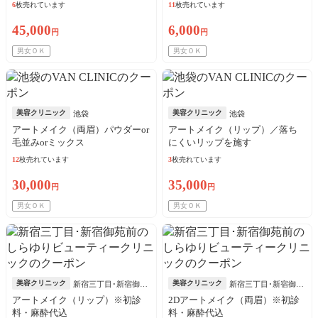
6
枚売れています
11
枚売れています
45,000
6,000
円
円
男女ＯＫ
男女ＯＫ
美容クリニック
美容クリニック
池袋
池袋
アートメイク（両眉）パウダーor
アートメイク（リップ）／落ち
毛並みorミックス
にくいリップを施す
12
枚売れています
3
枚売れています
30,000
35,000
円
円
男女ＯＫ
男女ＯＫ
美容クリニック
美容クリニック
新宿三丁目･新宿御苑
新宿三丁目･新宿御苑
前
前
アートメイク（リップ）※初診
2Dアートメイク（両眉）※初診
料・麻酔代込
料・麻酔代込