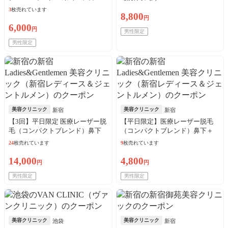
む）or VIO※初診料込
3
枚売れています
8,800
円
6,000
円
男性限定
男性限定
美容クリニック
美容クリニック
新宿
新宿
【3回】平日限定 医療レーザー脱
【平日限定】医療レーザー脱毛
毛（コンパクトブレンド）鼻下
（コンパクトブレンド）鼻下＋
＋あご＋あご下※初診料込
あご＋あご下※初診料込
24
枚売れています
9
枚売れています
14,000
4,800
円
円
男性限定
男性限定
美容クリニック
美容クリニック
池袋
新宿