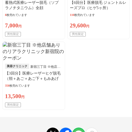
蓄熱式医療レーザー脱毛（ソプ
【6回分】医療脱毛 ジェントルレ
ラノチタニウム）全顔
ーズプロ（ヒゲ5ヶ所）
8
枚売れています
110
枚売れています
7,000
29,600
円
円
男性限定
男性限定
美容クリニック
新宿三丁目 ※他店舗
あり
【3回分】医療レーザーヒゲ脱毛
（頬＋あご＋あご下＋もみあげ
＋鼻下）
350
枚売れています
13,500
円
男性限定