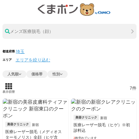
メンズ医療脱毛（顔）
都道府県
エリアを絞り込む
エリア
人気順
価格帯
性別
7件
表示切替
美容クリニック
新宿
美容クリニック
医療レーザー脱毛（ヒゲ）※初
新宿
診料込
医療レーザー脱毛（メディオス
ターモノリス）全顔（ヒゲ含
2
枚売れています