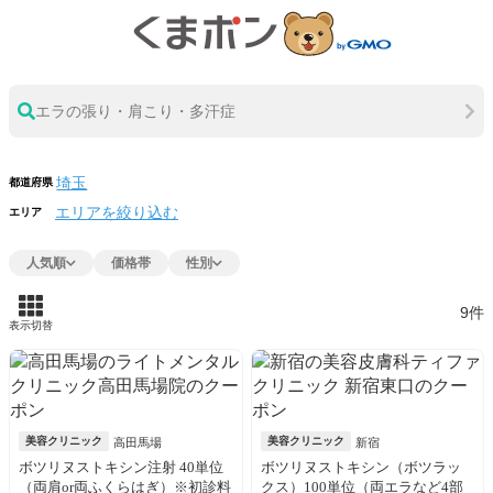
エラの張り・肩こり・多汗症
都道府県
エリアを絞り込む
エリア
人気順
価格帯
性別
9件
表示切替
美容クリニック
美容クリニック
高田馬場
新宿
ボツリヌストキシン注射 40単位
ボツリヌストキシン（ボツラッ
（両肩or両ふくらはぎ）※初診料
クス）100単位（両エラなど4部