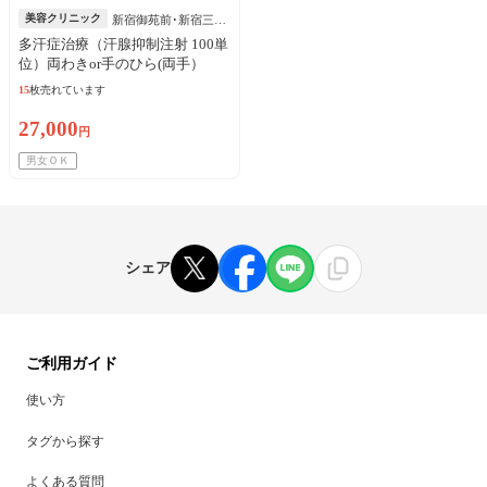
美容クリニック
新宿御苑前･新宿三丁
目
多汗症治療（汗腺抑制注射 100単
位）両わきor手のひら(両手）
15
枚売れています
27,000
円
男女ＯＫ
シェア
ご利用ガイド
使い方
タグから探す
よくある質問