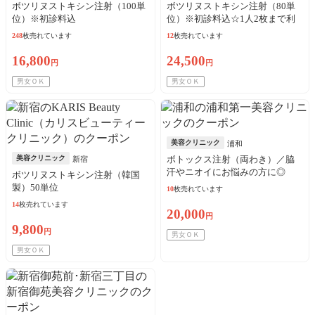
ボツリヌストキシン注射（100単
ボツリヌストキシン注射（80単
位）※初診料込
位）※初診料込☆1人2枚まで利
用可
248
枚売れています
12
枚売れています
16,800
24,500
円
円
男女ＯＫ
男女ＯＫ
美容クリニック
浦和
美容クリニック
ボトックス注射（両わき）／脇
新宿
汗やニオイにお悩みの方に◎
ボツリヌストキシン注射（韓国
製）50単位
10
枚売れています
14
枚売れています
20,000
円
9,800
円
男女ＯＫ
男女ＯＫ