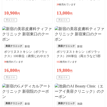
込
位から選択）※初診料込
20
枚売れています
10,900
13,000
円
円
男女ＯＫ
男女ＯＫ
美容クリニック
美容クリニック
新宿
新宿
ボツリヌストキシン（ボツラッ
ボツリヌストキシン（ボツラッ
クス）100単位（表情じわやエラ
クス）200単位（両エラなど5部
などから選択）※初診料込
位から選択）※初診料込
30
枚売れています
112
枚売れています
16,800
19,800
円
円
男女ＯＫ
男女ＯＫ
美容クリニック
美容クリニック
新宿
池袋