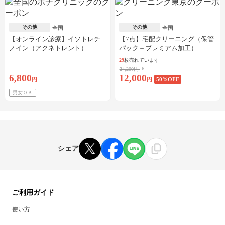
その他
その他
全国
全国
【オンライン診療】イソトレチ
【7点】宅配クリーニング（保管
ノイン（アクネトレント）
パック＋プレミアム加工）
10mg×1か月分※初診料・送料込
29
枚売れています
24,200円
6,800
12,000
円
円
50
%OFF
男女ＯＫ
シェア
ご利用ガイド
使い方