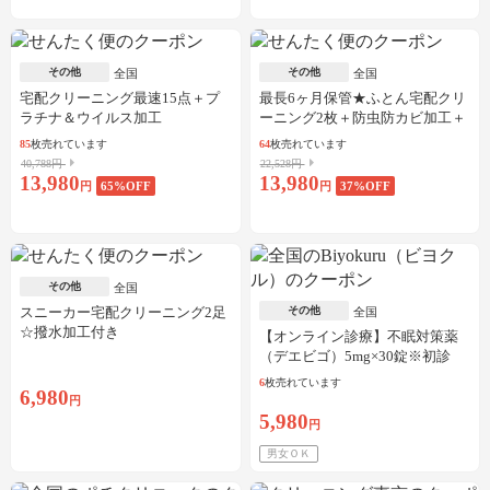
その他
その他
全国
全国
宅配クリーニング最速15点＋プ
最長6ヶ月保管★ふとん宅配クリ
ラチナ＆ウイルス加工
ーニング2枚＋防虫防カビ加工＋
しみ抜き
85
枚売れています
64
枚売れています
40,788円
22,528円
13,980
13,980
円
65
%OFF
円
37
%OFF
その他
全国
スニーカー宅配クリーニング2足
その他
全国
☆撥水加工付き
【オンライン診療】不眠対策薬
（デエビゴ）5mg×30錠※初診
料・送料込
6
枚売れています
6,980
円
5,980
円
男女ＯＫ