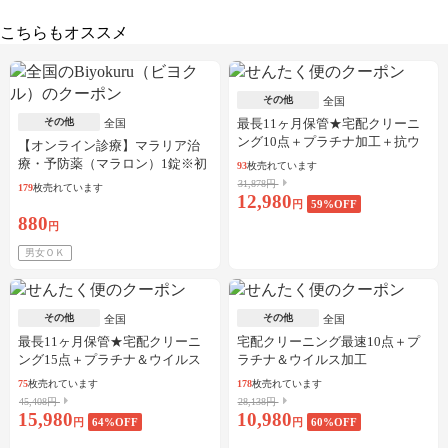
こちらもオススメ
その他
全国
その他
最長11ヶ月保管★宅配クリーニ
全国
ング10点＋プラチナ加工＋抗ウ
【オンライン診療】マラリア治
イルス加工
療・予防薬（マラロン）1錠※初
93
枚売れています
診料・送料込／30枚可
31,878円
179
枚売れています
12,980
円
59
%OFF
880
円
男女ＯＫ
その他
その他
全国
全国
最長11ヶ月保管★宅配クリーニ
宅配クリーニング最速10点＋プ
ング15点＋プラチナ＆ウイルス
ラチナ＆ウイルス加工
加工
75
枚売れています
178
枚売れています
45,408円
28,138円
15,980
10,980
円
64
%OFF
円
60
%OFF