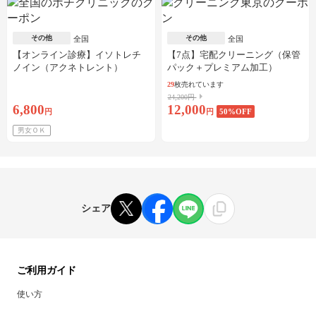
その他
その他
全国
全国
【オンライン診療】イソトレチ
【7点】宅配クリーニング（保管
ノイン（アクネトレント）
パック＋プレミアム加工）
10mg×1か月分※初診料・送料込
29
枚売れています
24,200円
6,800
12,000
円
円
50
%OFF
男女ＯＫ
シェア
ご利用ガイド
使い方