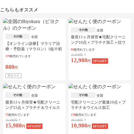
こちらもオススメ
その他
全国
その他
最長11ヶ月保管★宅配クリーニ
全国
ング10点＋プラチナ加工＋抗ウ
【オンライン診療】マラリア治
イルス加工
療・予防薬（マラロン）1錠※初
93
枚売れています
診料・送料込／30枚可
31,878円
179
枚売れています
12,980
円
59
%OFF
880
円
男女ＯＫ
その他
その他
全国
全国
最長11ヶ月保管★宅配クリーニ
宅配クリーニング最速10点＋プ
ング15点＋プラチナ＆ウイルス
ラチナ＆ウイルス加工
加工
75
枚売れています
178
枚売れています
45,408円
28,138円
15,980
10,980
円
64
%OFF
円
60
%OFF