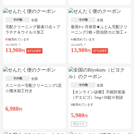
その他
その他
全国
全国
宅配クリーニング最速15点＋プ
最長6ヶ月保管★ふとん宅配クリ
ラチナ＆ウイルス加工
ーニング2枚＋防虫防カビ加工＋
しみ抜き
85
枚売れています
64
枚売れています
40,788円
22,528円
13,980
13,980
円
65
%OFF
円
37
%OFF
その他
全国
スニーカー宅配クリーニング2足
その他
全国
☆撥水加工付き
【オンライン診療】不眠対策薬
（デエビゴ）5mg×30錠※初診
料・送料込
6
枚売れています
6,980
円
5,980
円
男女ＯＫ