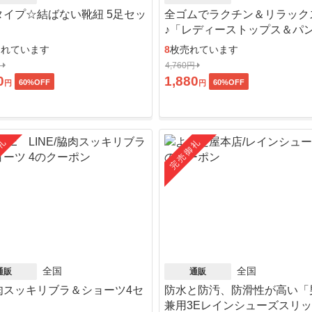
タイプ☆結ばない靴紐 5足セッ
全ゴムでラクチン＆リラック
♪「レディーストップス＆パ
ット」
売れています
8
枚売れています
円
4,760円
0
1,880
60
%OFF
60
%OFF
円
円
礼
完売御礼
全国
全国
通販
通販
肉スッキリブラ＆ショーツ4セ
防水と防汚、防滑性が高い「
」
兼用3Eレインシューズスリ