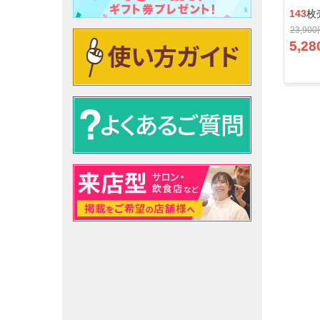
143
枚
23,90
5,28