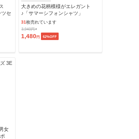
ス
大きめの花柄模様がエレガント
ンツセ
♪「サマーシフォンシャツ」
31
枚売れています
3,940円
1,480
62
%OFF
円
男女
ッポ