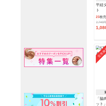
平紐
ト
23
枚
2,740
1,08
完売御
「脇
ット