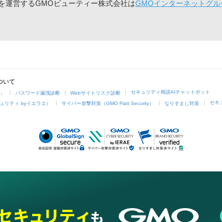
」を運営するGMOビューティー株式会社は
GMOインターネットグル
ついて
セキュリティ相談AIチャットボット
4」
パスワード漏洩診断
Webサイトリスク診断
セキ
ュリティ byイエラエ）
サイバー攻撃対策（GMO Flatt Security）
なりすまし対策