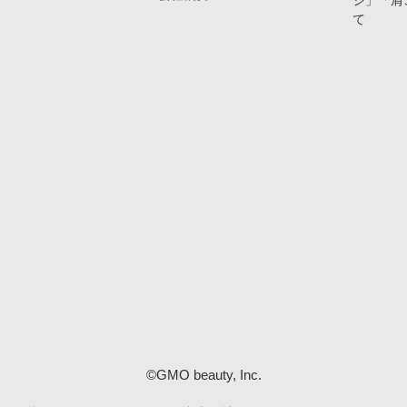
ジ」「肩
て
©GMO beauty, Inc.