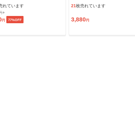
ン」
売れています
21
枚売れています
0円
0
3,880
77
%OFF
円
円