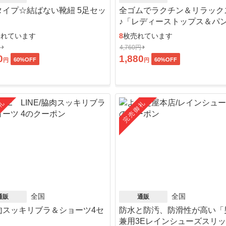
タイプ☆結ばない靴紐 5足セッ
全ゴムでラクチン＆リラック
♪「レディーストップス＆パ
ット」
売れています
8
枚売れています
円
4,760円
0
1,880
60
%OFF
60
%OFF
円
円
礼
完売御礼
全国
全国
通販
通販
肉スッキリブラ＆ショーツ4セ
防水と防汚、防滑性が高い「
」
兼用3Eレインシューズスリ