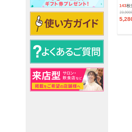
143
枚
23,90
5,28