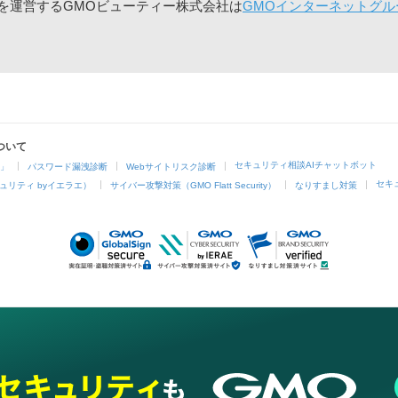
」を運営するGMOビューティー株式会社は
GMOインターネットグル
ついて
セキュリティ相談AIチャットボット
4」
パスワード漏洩診断
Webサイトリスク診断
セキ
ュリティ byイエラエ）
サイバー攻撃対策（GMO Flatt Security）
なりすまし対策