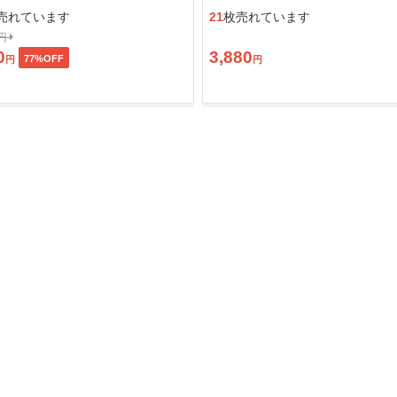
ン」
売れています
21
枚売れています
0円
0
3,880
77
%OFF
円
円