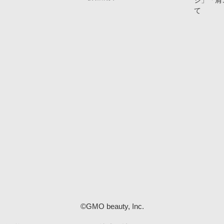
ジ」「肩
て
©GMO beauty, Inc.