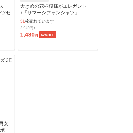
ス
大きめの花柄模様がエレガント
ンツセ
♪「サマーシフォンシャツ」
31
枚売れています
3,940円
1,480
62
%OFF
円
男女
ッポ