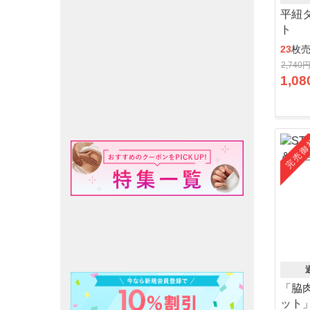
平紐
ト
23
枚
2,740
1,08
完売御
「脇
ット