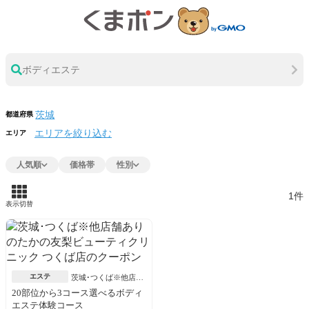
ボディエステ
都道府県
エリアを絞り込む
エリア
人気順
価格帯
性別
1件
表示切替
エステ
茨城･つくば※他店舗
あり
20部位から3コース選べるボディ
エステ体験コース