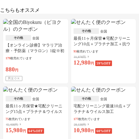
こちらもオススメ
その他
全国
その他
最長11ヶ月保管★宅配クリーニ
全国
ング10点＋プラチナ加工＋抗ウ
【オンライン診療】マラリア治
イルス加工
療・予防薬（マラロン）1錠※初
93
枚売れています
診料・送料込／30枚可
31,878円
179
枚売れています
12,980
円
59
%OFF
880
円
男女ＯＫ
その他
その他
全国
全国
最長11ヶ月保管★宅配クリーニ
宅配クリーニング最速10点＋プ
ング15点＋プラチナ＆ウイルス
ラチナ＆ウイルス加工
加工
75
枚売れています
177
枚売れています
45,408円
28,138円
15,980
10,980
円
64
%OFF
円
60
%OFF