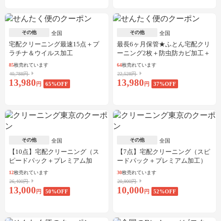
その他
その他
全国
全国
宅配クリーニング最速15点＋プ
最長6ヶ月保管★ふとん宅配クリ
ラチナ＆ウイルス加工
ーニング2枚＋防虫防カビ加工＋
しみ抜き
85
枚売れています
64
枚売れています
40,788円
22,528円
13,980
13,980
円
65
%OFF
円
37
%OFF
その他
その他
全国
全国
【10点】宅配クリーニング（ス
【7点】宅配クリーニング（スピ
ピードパック＋プレミアム加
ードパック＋プレミアム加工）
工）
12
枚売れています
30
枚売れています
26,400円
20,900円
13,000
10,000
円
50
%OFF
円
52
%OFF