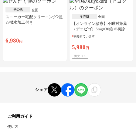
その他
全国
スニーカー宅配クリーニング2足
その他
全国
☆撥水加工付き
【オンライン診療】不眠対策薬
（デエビゴ）5mg×30錠※初診
料・送料込
6
枚売れています
6,980
円
5,980
円
男女ＯＫ
シェア
ご利用ガイド
使い方