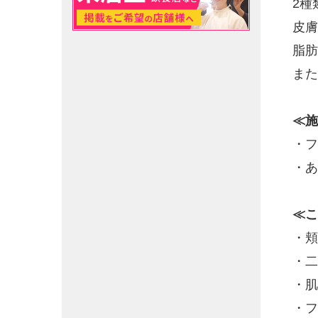
2種
皮膚
脂肪
また
≪施
・フ
・あ
≪こ
・頬
・二
・肌
・フ