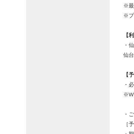
※最
※プ
【利
・仙
仙台
【予
・必
※W
・ご
［予
・期