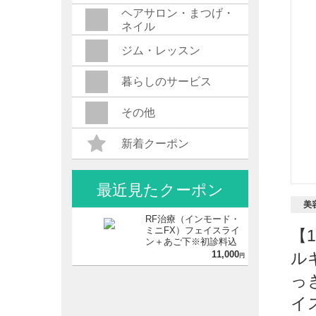
ヘアサロン・まつげ・
ネイル
ジム・レッスン
暮らしのサービス
その他
新着クーポン
最近見たクーポン
美
RF治療（インモード・
ミニFX）フェイスライ
【
ン＋あご下※初診料込
／来院歴問わず購入可
11,000
ル
円
っ
イ