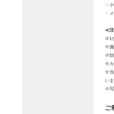
・小
・メ
≪注
※1
※施
※効
※カ
※当
いま
※写
ご