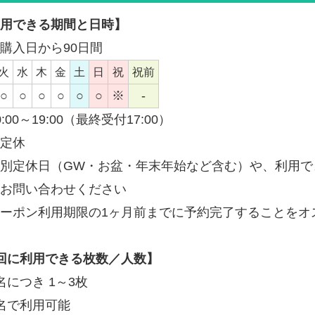
用できる期間と日時】
購入日から90日間
火
水
木
金
土
日
祝
祝前
○
○
○
○
○
○
※
-
0:00～19:00（最終受付17:00）
定休
別定休日（GW・お盆・年末年始など含む）や、利用で
お問い合わせください
ーポン利用期限の1ヶ月前までに予約完了することをオ
回に利用できる枚数／人数】
名につき 1～3枚
名で利用可能