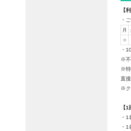
【利
・ご
月
○
・1
※不
※特
直接
※ク
【1
・1
・1