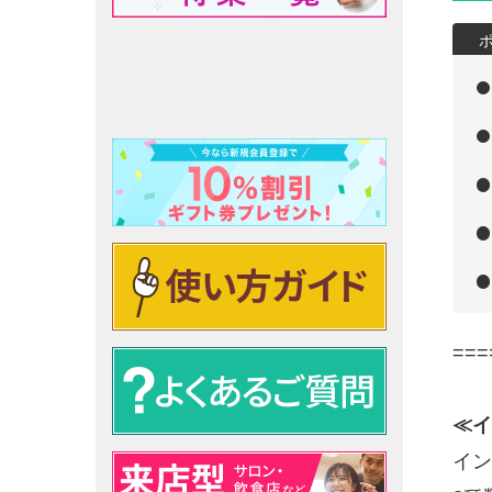
===
≪イ
イン