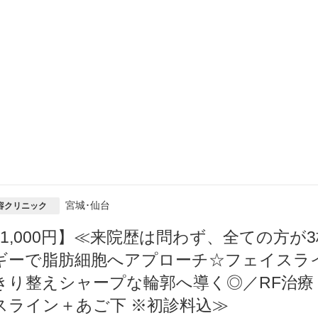
宮城･仙台
容クリニック
11,000円】≪来院歴は問わず、全ての方が
ギーで脂肪細胞へアプローチ☆フェイスラ
きり整えシャープな輪郭へ導く◎／RF治療
スライン＋あご下 ※初診料込≫