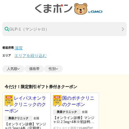
GLP-1（マンジャロ）
都道府県
エリアを絞り込む
エリア
人気順
価格帯
性別
今だけ！限定割引ギフト券付きクーポン
美容クリニック
全国
【オンライン診療】マンジ
美容クリニック
全国
ャロ 2.5mg×4本※初診料・送
【オンライン診療】マンジ
料込
ャロ 5mg×4本（定期便）※
ギフトコード適用で
19,800円が