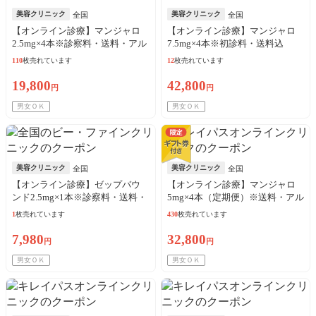
美容クリニック
美容クリニック
全国
全国
【オンライン診療】マンジャロ
【オンライン診療】マンジャロ
2.5mg×4本※診察料・送料・アル
7.5mg×4本※初診料・送料込
コール綿込
110
枚売れています
12
枚売れています
19,800
42,800
円
円
男女ＯＫ
男女ＯＫ
美容クリニック
美容クリニック
全国
全国
【オンライン診療】ゼップバウ
【オンライン診療】マンジャロ
ンド2.5mg×1本※診察料・送料・
5mg×4本（定期便）※送料・アル
アルコール綿込／リピート可
コール綿・診察料込
1
枚売れています
430
枚売れています
7,980
32,800
円
円
男女ＯＫ
男女ＯＫ