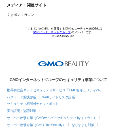
メディア・関連サイト
くまポンマガジン
「くまポンbyGMO」を運営するGMOビューティー株式会社は
GMOインターネットグループ
のメンバーです。
©GMO beauty, Inc.
GMOインターネットグループのセキュリティ事業について
世界初総合ネットセキュリティサービス「GMOセキュリティ24」
パスワード漏洩診断
Webサイトリスク診断
セキュリティ相談AIチャットボット
実在証明・盗聴対策
サイバー攻撃対策（GMOサイバーセキュリティ byイエラエ）
サイバー攻撃対策（GMO Flatt Security）
なりすまし対策