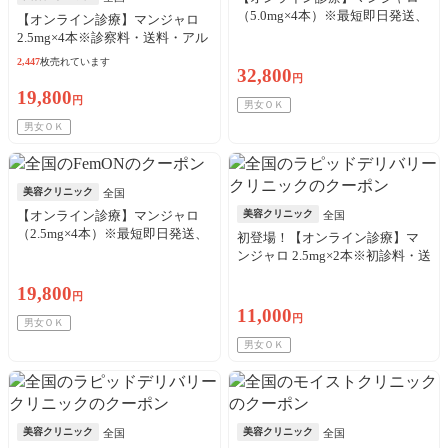
（5.0mg×4本）※最短即日発送、
【オンライン診療】マンジャロ
送料・初診料込
2.5mg×4本※診察料・送料・アル
コール綿代込
2,447
枚売れています
32,800
円
19,800
円
男女ＯＫ
男女ＯＫ
美容クリニック
全国
【オンライン診療】マンジャロ
美容クリニック
全国
（2.5mg×4本）※最短即日発送、
初登場！【オンライン診療】マ
送料・初診料込
ンジャロ 2.5mg×2本※初診料・送
料込
19,800
円
11,000
円
男女ＯＫ
男女ＯＫ
美容クリニック
美容クリニック
全国
全国