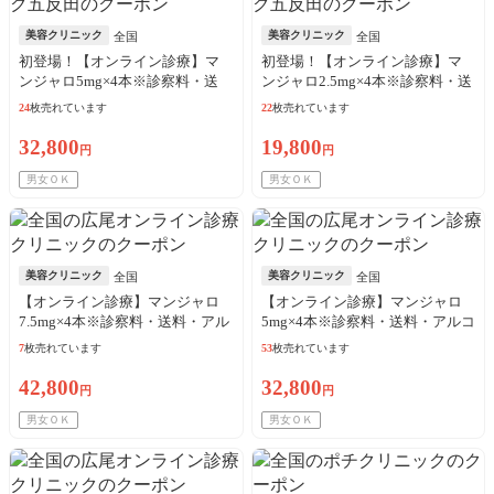
美容クリニック
美容クリニック
全国
全国
初登場！【オンライン診療】マ
初登場！【オンライン診療】マ
ンジャロ5mg×4本※診察料・送
ンジャロ2.5mg×4本※診察料・送
料・アルコール綿込／リピート
料・アルコール綿込／リピート
24
枚売れています
22
枚売れています
可
可
32,800
19,800
円
円
男女ＯＫ
男女ＯＫ
美容クリニック
美容クリニック
全国
全国
【オンライン診療】マンジャロ
【オンライン診療】マンジャロ
7.5mg×4本※診察料・送料・アル
5mg×4本※診察料・送料・アルコ
コール綿込
ール綿込
7
枚売れています
53
枚売れています
42,800
32,800
円
円
男女ＯＫ
男女ＯＫ