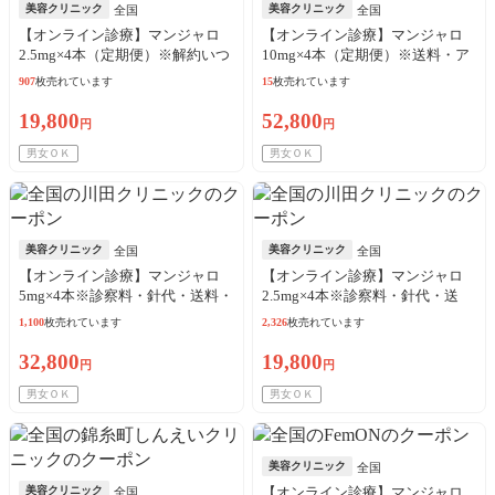
美容クリニック
美容クリニック
全国
全国
【オンライン診療】マンジャロ
【オンライン診療】マンジャロ
2.5mg×4本（定期便）※解約いつ
10mg×4本（定期便）※送料・ア
でも可能！
ルコール綿・診察料込
907
枚売れています
15
枚売れています
19,800
52,800
円
円
男女ＯＫ
男女ＯＫ
美容クリニック
美容クリニック
全国
全国
【オンライン診療】マンジャロ
【オンライン診療】マンジャロ
5mg×4本※診察料・針代・送料・
2.5mg×4本※診察料・針代・送
アルコール綿込
料・アルコール綿込
1,100
枚売れています
2,326
枚売れています
32,800
19,800
円
円
男女ＯＫ
男女ＯＫ
美容クリニック
全国
美容クリニック
【オンライン診療】マンジャロ
全国