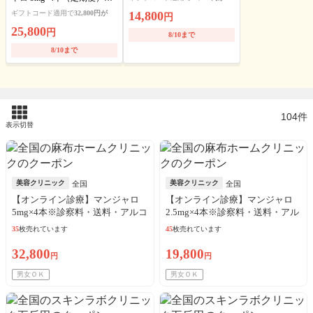
送料・アルコール綿・診察
ギフトコード適用で
32,800円が
14,800
円
料込
25,800
円
8/10まで
8/10まで
104件
表示切替
美容クリニック
美容クリニック
全国
全国
【オンライン診療】マンジャロ
【オンライン診療】マンジャロ
5mg×4本※診察料・送料・アルコ
2.5mg×4本※診察料・送料・アル
ール綿込／リピート可
コール綿込／リピート可
35
枚売れています
45
枚売れています
32,800
19,800
円
円
男女ＯＫ
男女ＯＫ