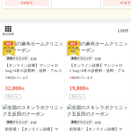
8/10まで
8/7まで
139件
表示切替
美容クリニック
美容クリニック
全国
全国
【オンライン診療】マンジャロ
【オンライン診療】マンジャロ
5mg×4本※診察料・送料・アルコ
2.5mg×4本※診察料・送料・アル
ール綿込／リピート可
コール綿込／リピート可
33
枚売れています
45
枚売れています
32,800
19,800
円
円
男女ＯＫ
男女ＯＫ
美容クリニック
美容クリニック
全国
全国
初登場！【オンライン診療】マ
初登場！【オンライン診療】マ