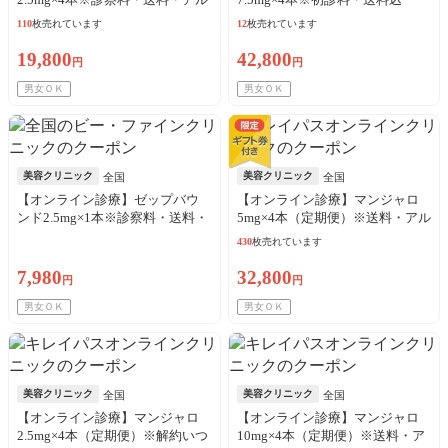
コール綿込
110
枚売れています
12
枚売れています
19,800
42,800
円
円
男女ＯＫ
男女ＯＫ
美容クリニック
美容クリニック
全国
全国
【オンライン診療】ゼップバウ
【オンライン診療】マンジャロ
ンド2.5mg×1本※診察料・送料・
5mg×4本（定期便）※送料・アル
アルコール綿込／リピート可
コール綿・診察料込
430
枚売れています
7,980
32,800
円
円
男女ＯＫ
男女ＯＫ
美容クリニック
美容クリニック
全国
全国
【オンライン診療】マンジャロ
【オンライン診療】マンジャロ
2.5mg×4本（定期便）※解約いつ
10mg×4本（定期便）※送料・ア