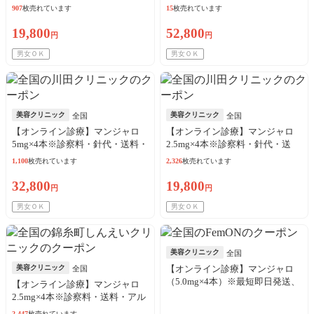
でも可能！
ルコール綿・診察料込
907
枚売れています
15
枚売れています
19,800
52,800
円
円
男女ＯＫ
男女ＯＫ
美容クリニック
美容クリニック
全国
全国
【オンライン診療】マンジャロ
【オンライン診療】マンジャロ
5mg×4本※診察料・針代・送料・
2.5mg×4本※診察料・針代・送
アルコール綿込
料・アルコール綿込
1,100
枚売れています
2,326
枚売れています
32,800
19,800
円
円
男女ＯＫ
男女ＯＫ
美容クリニック
全国
美容クリニック
【オンライン診療】マンジャロ
全国
（5.0mg×4本）※最短即日発送、
【オンライン診療】マンジャロ
送料・初診料込
2.5mg×4本※診察料・送料・アル
コール綿代込
2,447
枚売れています