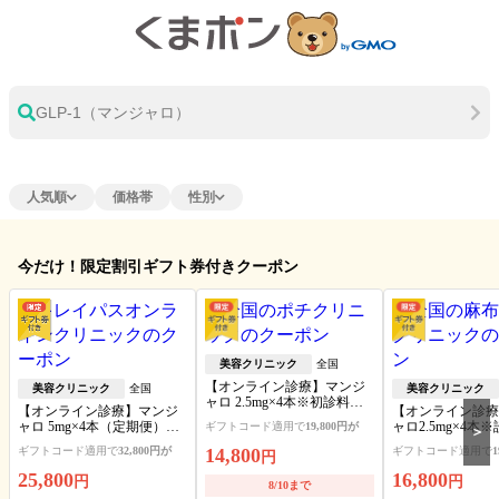
GLP-1（マンジャロ）
人気順
価格帯
性別
今だけ！限定割引ギフト券付きクーポン
美容クリニック
全国
【オンライン診療】マンジ
美容クリニック
全国
美容クリニック
ャロ 2.5mg×4本※初診料・送
【オンライン診療】マンジ
【オンライン診療
料込
ャロ 5mg×4本（定期便）※
ャロ2.5mg×4本
ギフトコード適用で
19,800円が
＞
送料・アルコール綿・診察
料・アルコール綿
ギフトコード適用で
32,800円が
14,800
ギフトコード適用で
1
円
料込
ート可
25,800
16,800
円
円
8/10まで