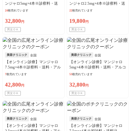
ンジャロ5mg×4本※診察料・送
ンジャロ2.5mg×4本※診察料・送
料・アルコール綿込／リピート
料・アルコール綿込／リピート
24
枚売れています
22
枚売れています
可
可
32,800
19,800
円
円
男女ＯＫ
男女ＯＫ
美容クリニック
美容クリニック
全国
全国
【オンライン診療】マンジャロ
【オンライン診療】マンジャロ
7.5mg×4本※診察料・送料・アル
5mg×4本※診察料・送料・アルコ
コール綿込
ール綿込
7
枚売れています
53
枚売れています
42,800
32,800
円
円
男女ＯＫ
男女ＯＫ
美容クリニック
美容クリニック
全国
全国
【オンライン診療】マンジャロ
【オンライン診療】マンジャロ
2.5mg×4本※診察料・送料・アル
7.5mg×4本※初診料・送料込