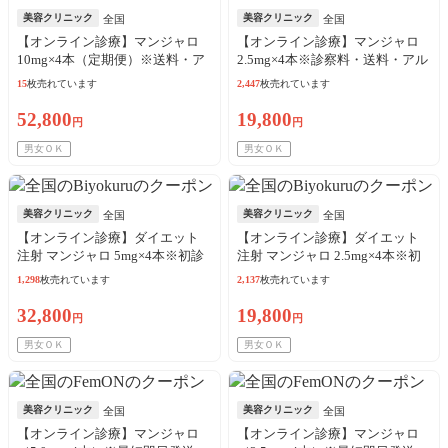
美容クリニック
美容クリニック
全国
全国
【オンライン診療】マンジャロ
【オンライン診療】マンジャロ
10mg×4本（定期便）※送料・ア
2.5mg×4本※診察料・送料・アル
ルコール綿・診察料込
コール綿代込
15
枚売れています
2,447
枚売れています
52,800
19,800
円
円
男女ＯＫ
男女ＯＫ
美容クリニック
美容クリニック
全国
全国
【オンライン診療】ダイエット
【オンライン診療】ダイエット
注射 マンジャロ 5mg×4本※初診
注射 マンジャロ 2.5mg×4本※初
料・送料・針・アル綿込
診料・送料・針・アル綿込
1,298
枚売れています
2,137
枚売れています
32,800
19,800
円
円
男女ＯＫ
男女ＯＫ
美容クリニック
美容クリニック
全国
全国
【オンライン診療】マンジャロ
【オンライン診療】マンジャロ