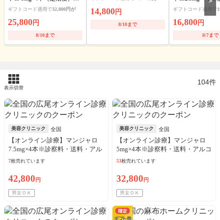
＞
送料・アルコール綿・診察
料・アルコール綿
ギフトコード適用で
32,800円が
14,800
ギフトコード適用で
1
円
料込
ート可
25,800
16,800
円
円
8/10まで
8/10まで
8/7まで
104件
表示切替
美容クリニック
美容クリニック
全国
全国
【オンライン診療】マンジャロ
【オンライン診療】マンジャロ
7.5mg×4本※診察料・送料・アル
5mg×4本※診察料・送料・アルコ
コール綿込
ール綿込
7
枚売れています
53
枚売れています
42,800
32,800
円
円
男女ＯＫ
男女ＯＫ