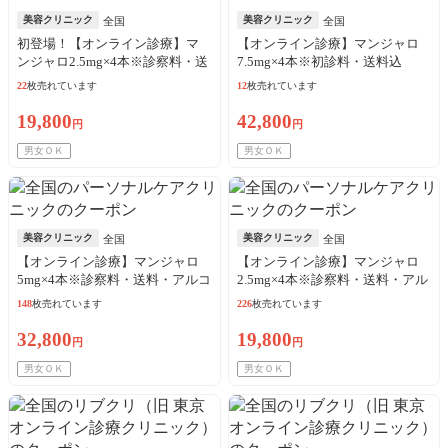
美容クリニック
美容クリニック
全国
全国
初登場！【オンライン診療】マ
【オンライン診療】マンジャロ
ンジャロ2.5mg×4本※診察料・送
7.5mg×4本※初診料・送料込
料・アルコール綿込／リピート
22
枚売れています
12
枚売れています
可
19,800
42,800
円
円
男女ＯＫ
男女ＯＫ
美容クリニック
美容クリニック
全国
全国
【オンライン診療】マンジャロ
【オンライン診療】マンジャロ
5mg×4本※診察料・送料・アルコ
2.5mg×4本※診察料・送料・アル
ール綿込／来院歴問わず3枚購入
コール綿込／来院歴問わず3枚購
148
枚売れています
226
枚売れています
可
入可
32,800
19,800
円
円
男女ＯＫ
男女ＯＫ