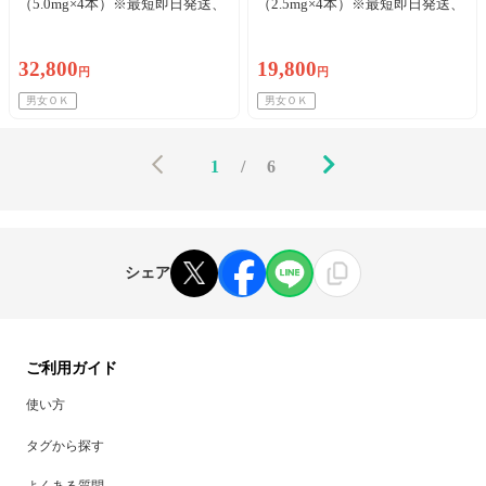
（5.0mg×4本）※最短即日発送、
（2.5mg×4本）※最短即日発送、
送料・初診料込
送料・初診料込
32,800
19,800
円
円
男女ＯＫ
男女ＯＫ
1
/
6
シェア
ご利用ガイド
使い方
タグから探す
よくある質問