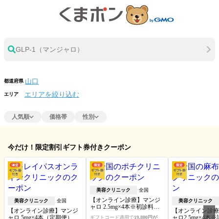
GLP-1（マンジャロ）
都道府県
エリアを絞り込む
エリア
人気順
価格帯
性別
今だけ！限定割引ギフト券付きクーポン
美容クリニック
全国
【オンライン診療】マンジ
美容クリニック
全国
美容クリニック
ャロ 2.5mg×4本※初診料・送
【オンライン診療】マンジ
【オンライン診療
料込
ャロ 5mg×4本（定期便）※
ャロ2.5mg×4本
ギフトコード適用で
19,800円が