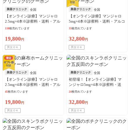
美容クリニック
美容クリニック
全国
全国
【オンライン診療】マンジャロ
【オンライン診療】マンジャロ
2.5mg×4本※診察料・送料・アル
5mg×4本※診察料・送料・アルコ
コール綿込
ール綿込／リピート可
110
枚売れています
33
枚売れています
19,800
32,800
円
円
男女ＯＫ
男女ＯＫ
美容クリニック
美容クリニック
全国
全国
【オンライン診療】マンジャロ
初登場！【オンライン診療】マ
2.5mg×4本※診察料・送料・アル
ンジャロ5mg×4本※診察料・送
コール綿込／リピート可
料・アルコール綿込／リピート
45
枚売れています
24
枚売れています
可
19,800
32,800
円
円
男女ＯＫ
男女ＯＫ