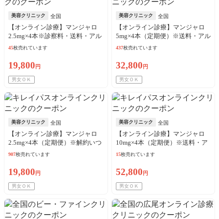
美容クリニック
美容クリニック
全国
全国
【オンライン診療】マンジャロ
【オンライン診療】マンジャロ
2.5mg×4本※診察料・送料・アル
5mg×4本（定期便）※送料・アル
コール綿込／リピート可
コール綿・診察料込
45
枚売れています
437
枚売れています
19,800
32,800
円
円
男女ＯＫ
男女ＯＫ
美容クリニック
美容クリニック
全国
全国
【オンライン診療】マンジャロ
【オンライン診療】マンジャロ
2.5mg×4本（定期便）※解約いつ
10mg×4本（定期便）※送料・ア
でも可能！
ルコール綿・診察料込
907
枚売れています
15
枚売れています
19,800
52,800
円
円
男女ＯＫ
男女ＯＫ