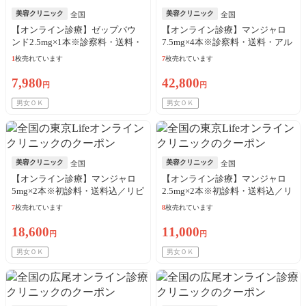
美容クリニック
美容クリニック
全国
全国
【オンライン診療】ゼップバウ
【オンライン診療】マンジャロ
ンド2.5mg×1本※診察料・送料・
7.5mg×4本※診察料・送料・アル
アルコール綿込／リピート可
コール綿込
1
枚売れています
7
枚売れています
7,980
42,800
円
円
男女ＯＫ
男女ＯＫ
美容クリニック
美容クリニック
全国
全国
【オンライン診療】マンジャロ
【オンライン診療】マンジャロ
5mg×2本※初診料・送料込／リピ
2.5mg×2本※初診料・送料込／リ
ート可
ピート可
7
枚売れています
8
枚売れています
18,600
11,000
円
円
男女ＯＫ
男女ＯＫ