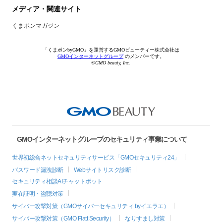
メディア・関連サイト
くまポンマガジン
「くまポンbyGMO」を運営するGMOビューティー株式会社は
GMOインターネットグループ
のメンバーです。
©GMO beauty, Inc.
GMOインターネットグループのセキュリティ事業について
世界初総合ネットセキュリティサービス「GMOセキュリティ24」
パスワード漏洩診断
Webサイトリスク診断
セキュリティ相談AIチャットボット
実在証明・盗聴対策
サイバー攻撃対策（GMOサイバーセキュリティ byイエラエ）
サイバー攻撃対策（GMO Flatt Security）
なりすまし対策