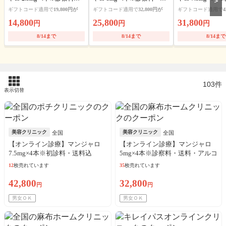
＞
料・アルコール綿込／来院
料・アルコール綿込／来院
料・アルコール綿
ギフトコード適用で
19,800円が
ギフトコード適用で
32,800円が
ギフトコード適用で
4
歴問わず3枚購入可
歴問わず3枚購入可
歴問わず3枚購入
14,800
25,800
31,800
円
円
円
8/14まで
8/14まで
8/14まで
103件
表示切替
美容クリニック
美容クリニック
全国
全国
【オンライン診療】マンジャロ
【オンライン診療】マンジャロ
7.5mg×4本※初診料・送料込
5mg×4本※診察料・送料・アルコ
ール綿込／リピート可
12
枚売れています
35
枚売れています
42,800
32,800
円
円
男女ＯＫ
男女ＯＫ