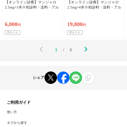
【オンライン診療】マンジャロ
【オンライン診療】マンジャロ
2.5mg×1本※初診料・送料・アル
2.5mg×4本※初診料・送料・アル
コール綿込／リピート可
コール綿込／リピート可
6,000
19,800
円
円
男女ＯＫ
男女ＯＫ
1
/
6
シェア
ご利用ガイド
使い方
タグから探す