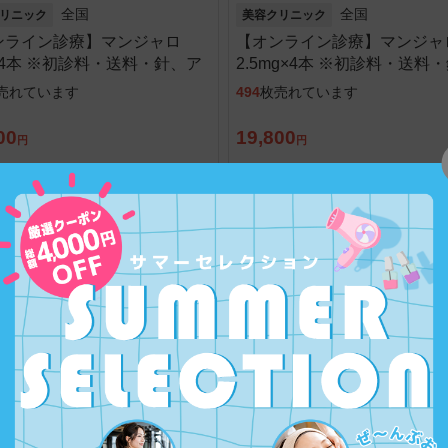
全国
全国
リニック
美容クリニック
ンライン診療】マンジャロ
【オンライン診療】マンジャ
×4本 ※初診料・送料・針、ア
2.5mg×4本 ※初診料・送料
込
アル綿込
売れています
494
枚売れています
00
19,800
円
円
Ｋ
男女ＯＫ
全国
全国
の他
その他
ンライン診療】ED治療薬3種
【オンライン診療】ポゼット