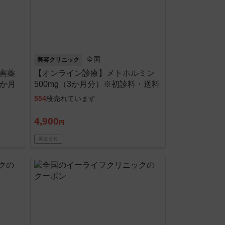
全国
美容クリニック
阻害薬
【オンライン診療】メトホルミン
1か月
500mg（3か月分）※初診料・送料
込
554
枚売れています
4,900
円
男女ＯＫ