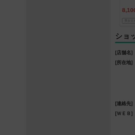
8,10
男女Ｏ
ショ
[店舗名]
[所在地]
[連絡先]
[ＷＥＢ]