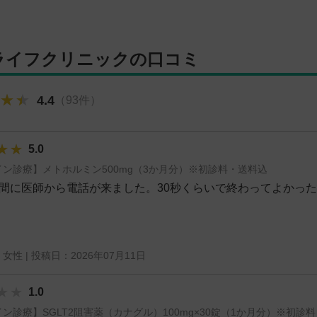
ライフクリニックの口コミ
★★
★★
★★
4.4
（93件）
★★
★★
★★
5.0
ン診療】メトホルミン500mg（3か月分）※初診料・送料込
間に医師から電話が来ました。30秒くらいで終わってよかっ
| 女性 | 投稿日：2026年07月11日
★★
★★
★★
1.0
ン診療】SGLT2阻害薬（カナグル）100mg×30錠（1か月分）※初診