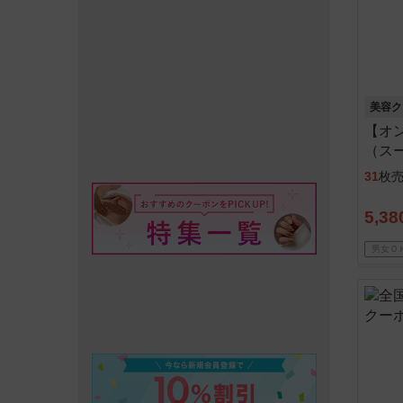
美容ク
【オン
（スー
分）
31
枚
5,38
男女Ｏ