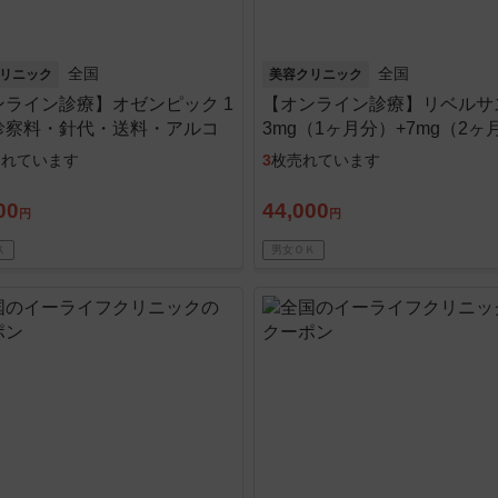
全国
全国
リニック
美容クリニック
ンライン診療】オゼンピック 1
【オンライン診療】リベルサ
診察料・針代・送料・アルコ
3mg（1ヶ月分）+7mg（2ヶ
綿込
※初診料・送料込
売れています
3
枚売れています
00
44,000
円
円
Ｋ
男女ＯＫ