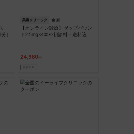
全国
美容クリニック
ス
【オンライン診療】ゼップバウン
月分）
ド2.5mg×4本※初診料・送料込
24,980
円
男女ＯＫ