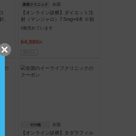
全国
美容クリニック
ロ
【オンライン診療】ダイエット注
・針、
射（マンジャロ）7.5mg×4本 ※初
診料・送料・針、アル綿込
2
枚売れています
64,980
円
男女ＯＫ
全国
その他
【オンライン診療】タダラフィル