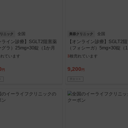
全国
全国
リニック
美容クリニック
ライン診療】SGLT2阻害薬
【オンライン診療】SGLT2
グラ）25mg×30錠（1か月
（フォシーガ）5mg×30錠（
※初診料・送料込
分）※初診料・送料込
売れています
3
枚売れています
0
9,200
円
円
Ｋ
男女ＯＫ