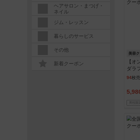
ヘアサロン・まつげ・
ネイル
ジム・レッスン
暮らしのサービス
その他
美容ク
【オ
新着クーポン
ダラフ
※初
94
枚
5,98
男性限