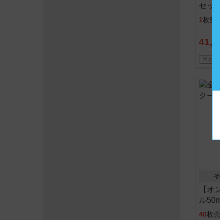
セッ
1
枚売
41,8
男女Ｏ
そ
【オ
ル50
40
枚