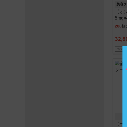
美容ク
【オ
5mg
ル綿
288
枚
32,8
男女Ｏ
そ
【オ