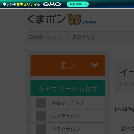
無料診断
東京
イ
口コミ
カテゴリーから探す
美容クリニック
1〜18
件表
エステサロン
リラクサロン