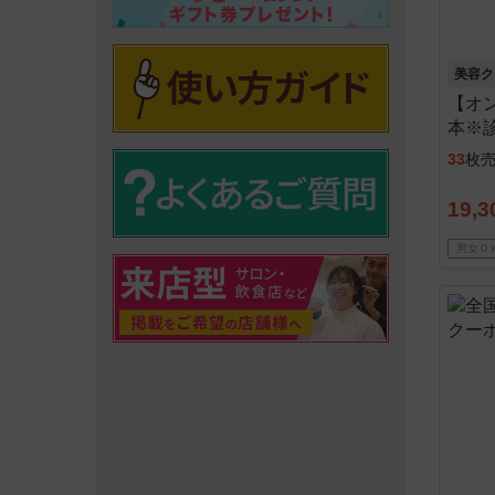
美容ク
【オ
本※
ール
33
枚
19,3
男女Ｏ