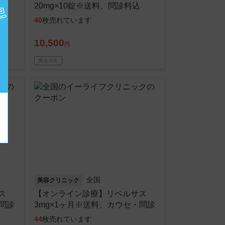
20mg×10錠※送料、問診料込
40
枚売れています
10,500
円
男女ＯＫ
全国
美容クリニック
ス
【オンライン診療】リベルサス
・問診
3mg×1ヶ月※送料、カウセ・問診
料込
44
枚売れています