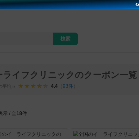
検索
ーライフクリニックのクーポン一覧
★★★★★
★★★★★
★★★★★
（
93件
）
4.4
の平均点
示 / 全
18
件