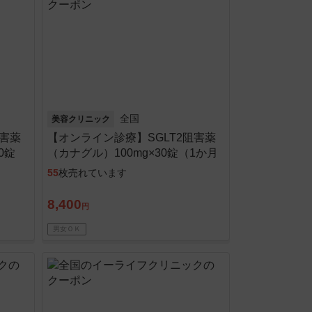
全国
美容クリニック
阻害薬
【オンライン診療】SGLT2阻害薬
0錠
（カナグル）100mg×30錠（1か月
込≫
分）※初診料・送料込
55
枚売れています
8,400
円
男女ＯＫ