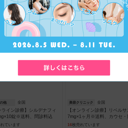
ト※送料、問診料込
60mg×10錠※送料・問診料込
れています
37
枚売れています
00
4,900
円
円
Ｋ
男女ＯＫ
全国
全国
の他
美容クリニック
ンライン診療】シルデナフィ
【オンライン診療】リベルサ
mg×10錠※送料、問診料込
7mg×1ヶ月※送料、カウセ
料込
売れています
16
枚売れています