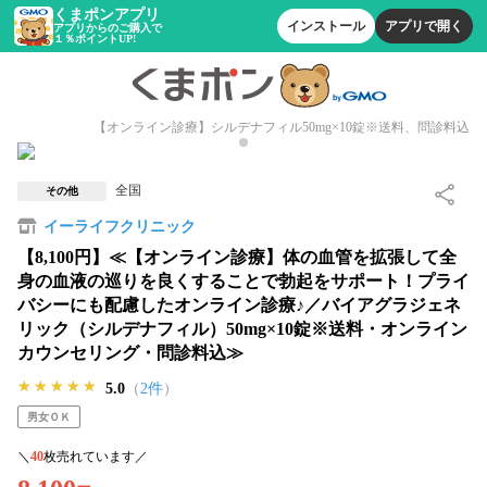
くまポンアプリ
インストール
アプリで開く
アプリからのご購入で
１％ポイントUP!
【オンライン診療】シルデナフィル50mg×10錠※送料、問診料込
全国
その他
イーライフクリニック
【8,100円】≪【オンライン診療】体の血管を拡張して全
身の血液の巡りを良くすることで勃起をサポート！プライ
バシーにも配慮したオンライン診療♪／バイアグラジェネ
リック（シルデナフィル）50mg×10錠※送料・オンライン
カウンセリング・問診料込≫
★★★★★
★★★★★
★★★★★
5.0
（
2件
）
男女ＯＫ
＼
40
枚売れています／