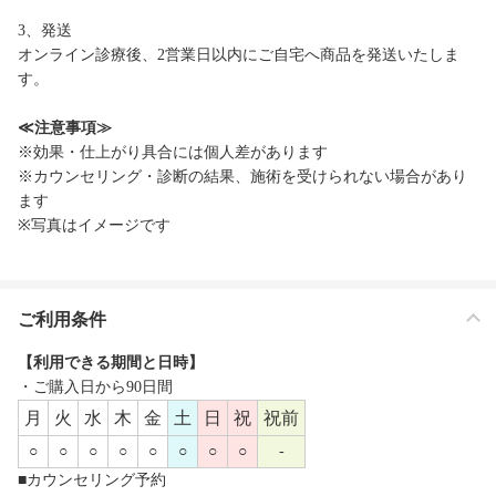
3、発送
オンライン診療後、2営業日以内にご自宅へ商品を発送いたしま
す。
≪注意事項≫
※効果・仕上がり具合には個人差があります
※カウンセリング・診断の結果、施術を受けられない場合があり
ます
※写真はイメージです
ご利用条件
【利用できる期間と日時】
・ご購入日から90日間
月
火
水
木
金
土
日
祝
祝前
○
○
○
○
○
○
○
○
-
■カウンセリング予約