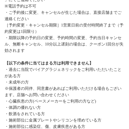
※電話予約は不可
・ご予約後に変更、キャンセルが生じた場合は、直接店舗までご
連絡ください
［予約変更・キャンセル期限］1営業日前の受付時間終了まで（予
約変更は1回限り）
・期限以降の予約日の変更、予約時間の変更、予約当日キャンセ
ル、無断キャンセル、10分以上遅刻の場合は、クーポン1回分が失
効されます
【以下の条件に当てはまる方は利用できません】
・過去に当院でバイアグラジェネリックをご利用いただいたこと
がある方
・未成年の方
※保護者の同伴、同意書があればご利用いただける場合もござい
ます。店舗へお問い合わせください
・心臓疾患の方(ペースメーカーをご利用の方など)
・体調の優れない方
・飲酒をされている方
・施術部位に金属プレートやシリコンを埋めている方
・施術部位に感染症、傷、皮膚疾患がある方