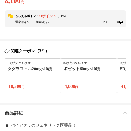
8,100
円
81ポイント
もらえるポイント
（+
1
%）
通常ポイント（期間限定）
+1%
81pt
関連クーポン（3件）
40枚売れています
37枚売れています
1枚売れ
タダラフィル20mg×10錠
ポゼット60mg×10錠
ED治
10,500
4,900
41,8
円
円
商品詳細
バイアグラのジェネリック医薬品！