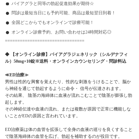
バイアグラと同等の勃起促進効果が期待☆
問診は最短当日にも予約可能、商品は最短翌日到着！
全国どこからでもオンラインで診療可能！
オンライン診療予約、お問い合わせは24時間対応◎
================================
◆ 【オンライン診療】バイアグラジェネリック（シルデナフィ
ル）50mg×10錠※送料・オンラインカウンセリング・問診料込
≪ED治療≫
男性は性的な興奮を覚えたり、性的な刺激をうけることで、脳か
ら神経を通じて勃起するように命令・ 信号が伝達されます。
その結果、 陰茎の海綿体に血液が流れこむことで陰茎が膨張し勃
起します。
その神経伝達や血液の流れ、または複数が原因で正常に機能しな
いことがEDの原因と言われています。
ED治療薬は体の血管を拡張して全身の血液の巡りを良くすること
で陰茎海綿体の血管を広げ、勃起を補助するのが役目です。