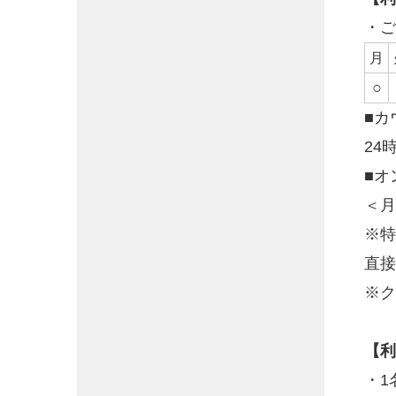
・ご
月
○
■カ
24
■オ
＜月
※特
直接
※ク
【利
・1