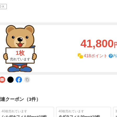
ＯＫ
41,800
1枚
内
418ポイント
売れています
関連クーポン（3件）
40枚売れています
40枚売れています
シルデナフィル50mg×10錠
タダラフィル20mg×10錠