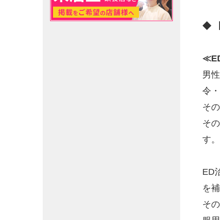
◆ 
≪E
男性
令・
その
その
す。
ED
を補
その