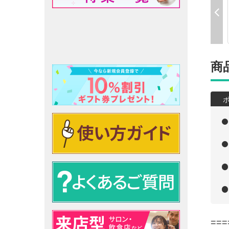
商
===