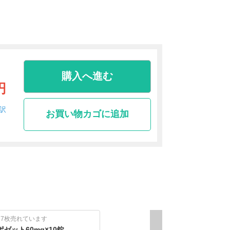
購入へ進む
円
訳
お買い物カゴに追加
37枚売れています
ポゼット60mg×10錠