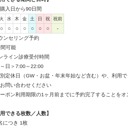
購入日から90日間
火
水
木
金
土
日
祝
祝前
○
○
○
○
○
○
○
-
ウンセリング予約
時間可能
ンライン診療受付時間
～日＞7:00～22:00
別定休日（GW・お盆・年末年始など含む）や、利用で
お問い合わせください
ーポン利用期限の1ヶ月前までに予約完了することをオ
用できる枚数／人数】
名につき 1枚