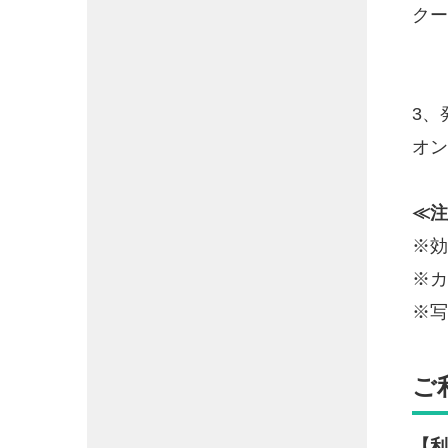
クー
3、
オン
≪注
※効
※カ
※写
ご
【利