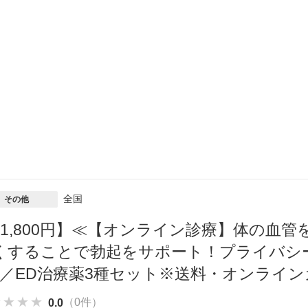
全国
その他
41,800円】≪【オンライン診療】体の血
くすることで勃起をサポート！プライバシ
♪／ED治療薬3種セット※送料・オンライ
★★★★
★★★★
★★★★
（0件）
0.0