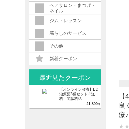
ヘアサロン・まつげ・
ネイル
ジム・レッスン
暮らしのサービス
その他
新着クーポン
最近見たクーポン
【オンライン診療】ED
治療薬3種セット※送
【
料、問診料込
41,800
良
円
療
★
★
★