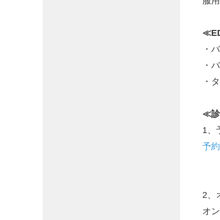
服
≪E
・バ
・バ
・タ
≪診
1、
予約
2、
オン