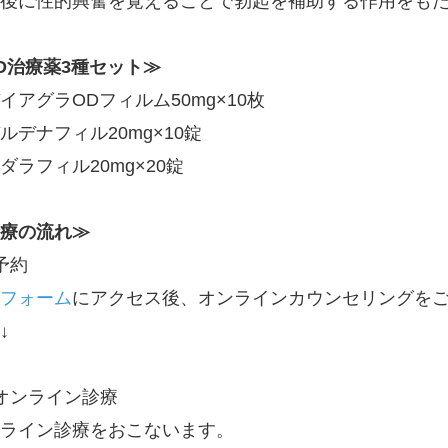
用後に性的興奮を覚えることで勃起を補助する作用をも
D治療薬3種セット≫
イアグラODフィルム50mg×10枚
ルデナフィル20mg×10錠
ダラフィル20mg×20錠
療の流れ≫
予約
フォーム
にアクセス後、オンラインカウンセリングを
↓
オンライン診療
ライン診療をおこないます。