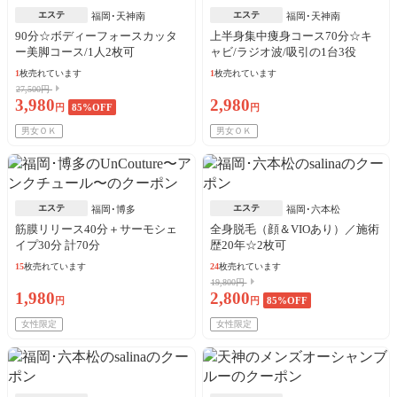
エステ
エステ
福岡･天神南
福岡･天神南
90分☆ボディーフォースカッタ
上半身集中痩身コース70分☆キ
ー美脚コース/1人2枚可
ャビ/ラジオ波/吸引の1台3役
1
枚売れています
1
枚売れています
27,500円
3,980
2,980
円
85
%OFF
円
男女ＯＫ
男女ＯＫ
エステ
エステ
福岡･博多
福岡･六本松
筋膜リリース40分＋サーモシェ
全身脱毛（顔＆VIOあり）／施術
イプ30分 計70分
歴20年☆2枚可
15
枚売れています
24
枚売れています
19,800円
1,980
2,800
円
円
85
%OFF
女性限定
女性限定