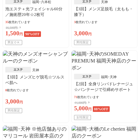
エステ
エステ
福岡･六本松
天神
泡エステ＋光フェイシャル60分
【3回】メンズ足脱毛（太もも・
／施術歴20年☆2枚可
膝下）
35
枚売れています
3
枚売れています
16,500円
1,500
3,000
円
90
%OFF
円
男女ＯＫ
男性限定
エステ
天神
【3回】メンズヒゲ脱毛☆ツルス
エステ
福岡･天神
ベ肌へ
【2回】全身リンパドレナージュ
☆バンテージで引締めサポート
8
枚売れています
71
枚売れています
3,000
円
44,000円
5,000
円
88
%OFF
男性限定
女性限定