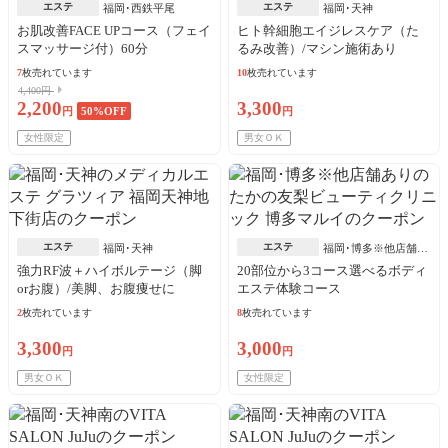
エステ
エステ
福岡･西鉄平尾
福岡･天神
お肌改善FACE UPコース（フェイ
ヒト幹細胞エイジレスケア（た
スマッサージ付）60分
るみ改善）/マシン施術あり
7
枚売れています
10
枚売れています
4,400円
2,200
3,300
円
50
%OFF
円
女性限定
男女ＯＫ
エステ
エステ
福岡･天神
福岡･博多※他店舗あ
り
強力RF波＋ハイボルテージ（脚
20部位から3コース選べるボディ
orお腹）/美脚、お腹痩せに
エステ体験コース
2
枚売れています
8
枚売れています
3,300
3,000
円
円
男女ＯＫ
女性限定