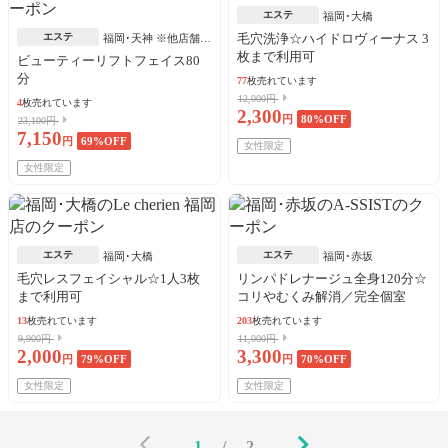
エステ
福岡･大橋
エステ
毛穴洗浄☆ハイドロヴィーナス 3
福岡･天神 ※他店舗あ
枚まで利用可
り
ビューティーリフトフェイス80
分
77
枚売れています
12,000円
4
枚売れています
2,300
円
80
%OFF
23,100円
7,150
円
69
%OFF
女性限定
女性限定
エステ
エステ
福岡･大橋
福岡･赤坂
毛穴レスフェイシャル☆1人3枚
リンパドレナージュ全身120分☆
まで利用可
コリやむくみ解消／完全個室
13
枚売れています
203
枚売れています
9,900円
11,000円
2,000
3,300
円
79
%OFF
円
70
%OFF
女性限定
女性限定
1
/
2