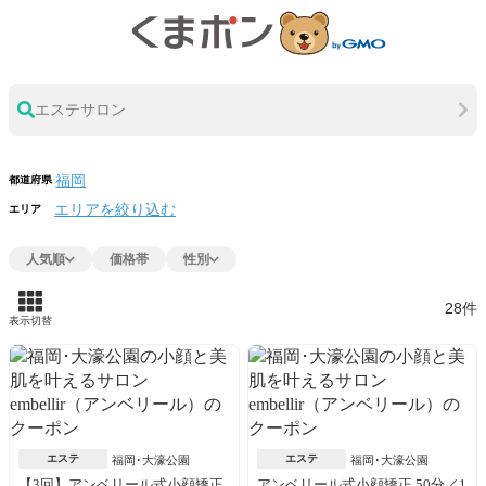
エステサロン
都道府県
エリアを絞り込む
エリア
人気順
価格帯
性別
28件
表示切替
エステ
エステ
福岡･大濠公園
福岡･大濠公園
【3回】アンベリール式小顔矯正
アンベリール式小顔矯正 50分／1