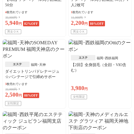
50分
人2枚可
4
枚売れています
1
枚売れています
33,000円
11,000円
5,940
2,200
円
82
%OFF
円
80
%OFF
男女ＯＫ
男女ＯＫ
エステ
福岡･西鉄福岡
エステ
【2回】全身脱毛（全顔・VIO含
福岡･天神
む）
ダイエットリンパドレナージュ
☆バンテージで引締めサポー
ト！
3
枚売れています
3,980
円
22,000円
2,500
円
88
%OFF
女性限定
女性限定