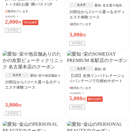
ト＋小顔/お腹･脚/バストUP
エステ
愛知･名古屋※他店舗
あり
22
枚売れています
20部位から3コース選べるボディ
9,800円
エステ体験コース
2,000
円
79
%OFF
5
枚売れています
女性限定
3,000
円
女性限定
エステ
愛知･栄
エステ
【2回】全身リンパドレナージュ
愛知･栄※他店舗あり
☆バンテージで引締めサポート
20部位から3コース選べるボディ
エステ体験コース
9
枚売れています
44,000円
5,000
円
88
%OFF
3,000
円
女性限定
女性限定