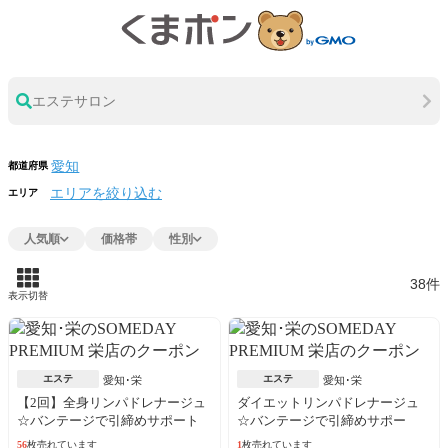
エステサロン
都道府県
エリアを絞り込む
エリア
人気順
価格帯
性別
38件
表示切替
エステ
エステ
愛知･栄
愛知･栄
【2回】全身リンパドレナージュ
ダイエットリンパドレナージュ
☆バンテージで引締めサポート
☆バンテージで引締めサポー
ト！
56
枚売れています
1
枚売れています