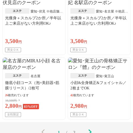
エステ
エステ
愛知･伏見 ※他店舗あ
愛知･名古屋 ※他店舗
り
あり
光痩身＋スカルプ2か所／半年以
光痩身＋スカルプ2か所／半年以
上ご来店がない方利用OK♪
上ご来店がない方利用OK♪
3,500
3,500
円
円
男女ＯＫ
男女ＯＫ
エステ
エステ
名古屋
愛知･覚王山
徹底小顔コース（泡×美顔器×筋
小顔&全身矯正&フェイシャル／
膜リリース）/2枚可
2枚までOK
26
枚売れています
42
枚売れています
16,500円
2,800
2,980
円
83
%OFF
円
女性限定
男女ＯＫ
1
/
2