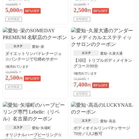
44,000円
22,000円
5,000
2,500
円
88
%OFF
円
88
%OFF
女性限定
女性限定
エステ
愛知･栄
ダイエットリンパドレナージュ
エステ
愛知･久屋大通
☆バンテージで引締めサポー
【3回】トリプルボディメイキン
ト！
グコース90分
1
枚売れています
22,000円
1
枚売れています
2,500
円
88
%OFF
72,000円
7,400
円
89
%OFF
女性限定
女性限定
エステ
愛知･高岳
エステ
ボディオイルリンパマッサージ
愛知･矢場町
70分／1人2枚可
オリジナルハーブピーリング☆