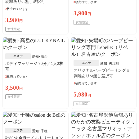
剥離ありor無し選択可
3
枚売れています
2
枚売れています
3,900
円
3,980
円
女性限定
女性限定
エステ
愛知･高岳
ボディマッサージ 70分／1人2枚
エステ
愛知･矢場町
可
オリジナルハーブピーリング☆
剥離ありor無し選択可
2
枚売れています
1
枚売れています
3,500
円
5,980
円
女性限定
女性限定
エステ
愛知･千種
計80分 全身オイルトリートメン