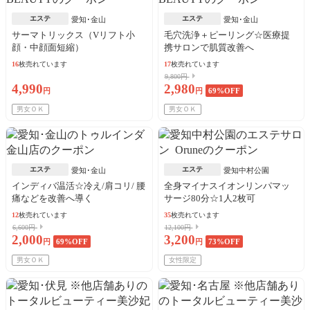
エステ
エステ
愛知･金山
愛知･金山
サーマトリックス（Vリフト小
毛穴洗浄＋ピーリング☆医療提
顔・中顔面短縮）
携サロンで肌質改善へ
16
枚売れています
17
枚売れています
9,800円
4,990
2,980
円
円
69
%OFF
男女ＯＫ
男女ＯＫ
エステ
エステ
愛知･金山
愛知中村公園
インディバ温活☆冷え/肩コリ/ 腰
全身マイナスイオンリンパマッ
痛などを改善へ導く
サージ80分☆1人2枚可
12
枚売れています
35
枚売れています
6,600円
12,100円
2,000
3,200
円
69
%OFF
円
73
%OFF
男女ＯＫ
女性限定