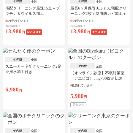
その他
その他
全国
全国
宅配クリーニング最速15点＋プ
最長6ヶ月保管★ふとん宅配クリ
ラチナ＆ウイルス加工
ーニング2枚＋防虫防カビ加工＋
しみ抜き
85
枚売れています
64
枚売れています
40,788円
22,528円
13,980
13,980
円
65
%OFF
円
37
%OFF
その他
全国
スニーカー宅配クリーニング2足
その他
全国
☆撥水加工付き
【オンライン診療】不眠対策薬
（デエビゴ）5mg×30錠※初診
料・送料込
6
枚売れています
6,980
円
5,980
円
男女ＯＫ
その他
その他
全国
全国