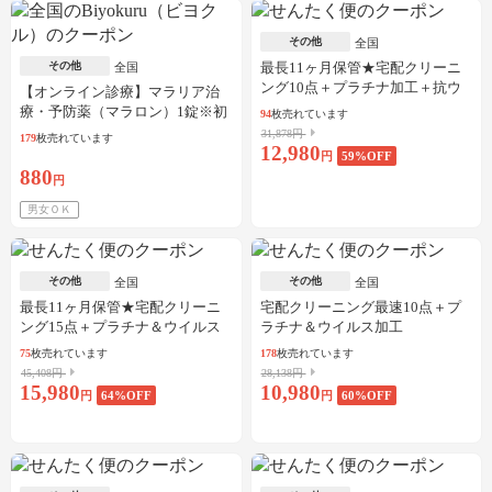
その他
全国
その他
最長11ヶ月保管★宅配クリーニ
全国
ング10点＋プラチナ加工＋抗ウ
【オンライン診療】マラリア治
イルス加工
療・予防薬（マラロン）1錠※初
94
枚売れています
診料・送料込／30枚可
31,878円
179
枚売れています
12,980
円
59
%OFF
880
円
男女ＯＫ
その他
その他
全国
全国
最長11ヶ月保管★宅配クリーニ
宅配クリーニング最速10点＋プ
ング15点＋プラチナ＆ウイルス
ラチナ＆ウイルス加工
加工
75
枚売れています
178
枚売れています
45,408円
28,138円
15,980
10,980
円
64
%OFF
円
60
%OFF