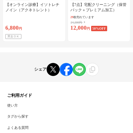
【オンライン診療】イソトレチ
【7点】宅配クリーニング（保管
ノイン（アクネトレント）
パック＋プレミアム加工）
10mg×1か月分※初診料・送料込
29
枚売れています
24,200円
6,800
12,000
円
円
50
%OFF
男女ＯＫ
シェア
ご利用ガイド
使い方
タグから探す
よくある質問