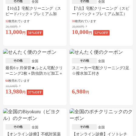
その他
その他
全国
全国
【10点】宅配クリーニング（ス
【7点】宅配クリーニング（スピ
ピードパック＋プレミアム加
ードパック＋プレミアム加工）
工）
12
枚売れています
31
枚売れています
26,400円
20,900円
13,000
10,000
円
50
%OFF
円
52
%OFF
その他
その他
全国
全国
最長6ヶ月保管★ふとん宅配クリ
スニーカー宅配クリーニング2足
ーニング2枚＋防虫防カビ加工＋
☆撥水加工付き
しみ抜き
64
枚売れています
22,528円
13,980
6,980
円
37
%OFF
円
その他
その他
全国
全国
【オンライン診療】不眠対策薬
【オンライン診療】イソトレチ