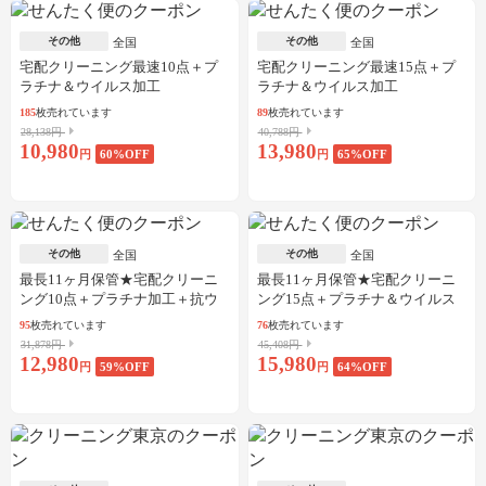
その他
その他
全国
全国
宅配クリーニング最速10点＋プ
宅配クリーニング最速15点＋プ
ラチナ＆ウイルス加工
ラチナ＆ウイルス加工
185
枚売れています
89
枚売れています
28,138円
40,788円
10,980
13,980
円
60
%OFF
円
65
%OFF
その他
その他
全国
全国
最長11ヶ月保管★宅配クリーニ
最長11ヶ月保管★宅配クリーニ
ング10点＋プラチナ加工＋抗ウ
ング15点＋プラチナ＆ウイルス
イルス加工
加工
95
枚売れています
76
枚売れています
31,878円
45,408円
12,980
15,980
円
59
%OFF
円
64
%OFF