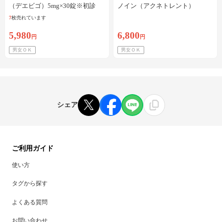
（デエビゴ）5mg×30錠※初診
ノイン（アクネトレント）
料・送料込
10mg×1か月分※初診料・送料込
7
枚売れています
5,980
6,800
円
円
男女ＯＫ
男女ＯＫ
シェア
ご利用ガイド
使い方
タグから探す
よくある質問
お問い合わせ