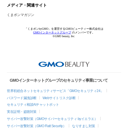
メディア・関連サイト
くまポンマガジン
「くまポンbyGMO」を運営するGMOビューティー株式会社は
GMOインターネットグループ
のメンバーです。
©GMO beauty, Inc.
GMOインターネットグループのセキュリティ事業について
世界初総合ネットセキュリティサービス「GMOセキュリティ24」
パスワード漏洩診断
Webサイトリスク診断
セキュリティ相談AIチャットボット
実在証明・盗聴対策
サイバー攻撃対策（GMOサイバーセキュリティ byイエラエ）
サイバー攻撃対策（GMO Flatt Security）
なりすまし対策