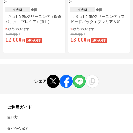
その他
その他
全国
全国
【7点】宅配クリーニング（保管
【10点】宅配クリーニング（ス
パック＋プレミアム加工）
ピードパック＋プレミアム加
工）
29
枚売れています
12
枚売れています
24,200円
26,400円
12,000
13,000
円
50
%OFF
円
50
%OFF
シェア
ご利用ガイド
使い方
タグから探す