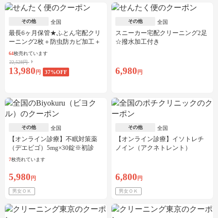
その他
その他
全国
全国
最長6ヶ月保管★ふとん宅配クリ
スニーカー宅配クリーニング2足
ーニング2枚＋防虫防カビ加工＋
☆撥水加工付き
しみ抜き
64
枚売れています
22,528円
13,980
6,980
円
37
%OFF
円
その他
その他
全国
全国
【オンライン診療】不眠対策薬
【オンライン診療】イソトレチ
（デエビゴ）5mg×30錠※初診
ノイン（アクネトレント）
料・送料込
10mg×1か月分※初診料・送料込
7
枚売れています
5,980
6,800
円
円
男女ＯＫ
男女ＯＫ