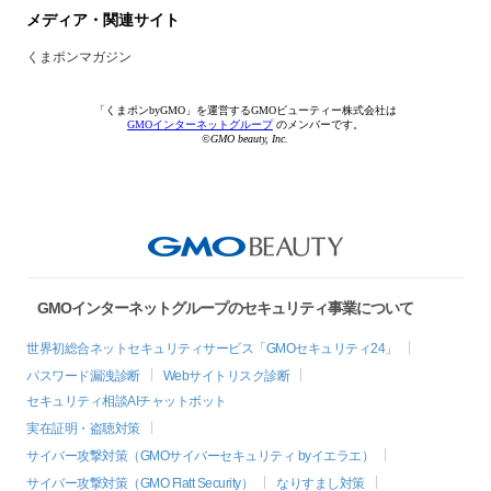
メディア・関連サイト
くまポンマガジン
「くまポンbyGMO」を運営するGMOビューティー株式会社は
GMOインターネットグループ
のメンバーです。
©GMO beauty, Inc.
GMOインターネットグループのセキュリティ事業について
世界初総合ネットセキュリティサービス「GMOセキュリティ24」
パスワード漏洩診断
Webサイトリスク診断
セキュリティ相談AIチャットボット
実在証明・盗聴対策
サイバー攻撃対策（GMOサイバーセキュリティ byイエラエ）
サイバー攻撃対策（GMO Flatt Security）
なりすまし対策