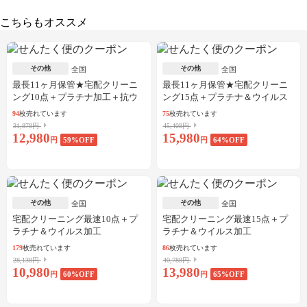
こちらもオススメ
その他
その他
全国
全国
最長11ヶ月保管★宅配クリーニ
最長11ヶ月保管★宅配クリーニ
ング10点＋プラチナ加工＋抗ウ
ング15点＋プラチナ＆ウイルス
イルス加工
加工
94
枚売れています
75
枚売れています
31,878円
45,408円
12,980
15,980
円
59
%OFF
円
64
%OFF
その他
その他
全国
全国
宅配クリーニング最速10点＋プ
宅配クリーニング最速15点＋プ
ラチナ＆ウイルス加工
ラチナ＆ウイルス加工
179
枚売れています
86
枚売れています
28,138円
40,788円
10,980
13,980
円
60
%OFF
円
65
%OFF