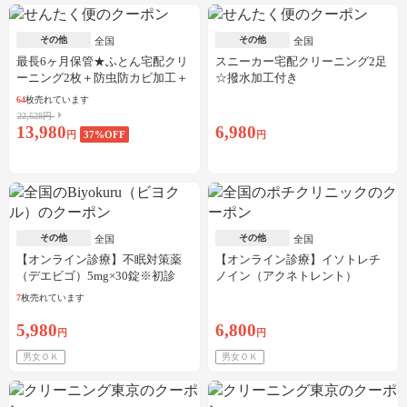
その他
その他
全国
全国
最長6ヶ月保管★ふとん宅配クリ
スニーカー宅配クリーニング2足
ーニング2枚＋防虫防カビ加工＋
☆撥水加工付き
しみ抜き
64
枚売れています
22,528円
13,980
6,980
円
37
%OFF
円
その他
その他
全国
全国
【オンライン診療】不眠対策薬
【オンライン診療】イソトレチ
（デエビゴ）5mg×30錠※初診
ノイン（アクネトレント）
料・送料込
10mg×1か月分※初診料・送料込
7
枚売れています
5,980
6,800
円
円
男女ＯＫ
男女ＯＫ