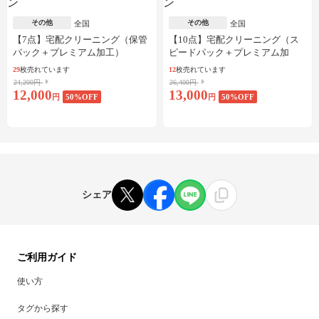
その他
その他
全国
全国
【7点】宅配クリーニング（保管
【10点】宅配クリーニング（ス
パック＋プレミアム加工）
ピードパック＋プレミアム加
工）
29
枚売れています
12
枚売れています
24,200円
26,400円
12,000
13,000
円
50
%OFF
円
50
%OFF
シェア
ご利用ガイド
使い方
タグから探す