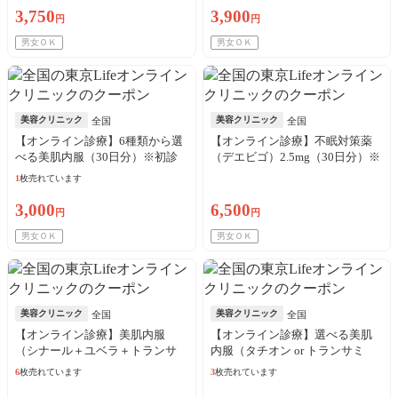
3,750
3,900
円
円
男女ＯＫ
男女ＯＫ
美容クリニック
美容クリニック
全国
全国
【オンライン診療】6種類から選
【オンライン診療】不眠対策薬
べる美肌内服（30日分）※初診
（デエビゴ）2.5mg（30日分）※
料・送料込／リピート可
初診料・送料込／リピート可
1
枚売れています
3,000
6,500
円
円
男女ＯＫ
男女ＯＫ
美容クリニック
美容クリニック
全国
全国
【オンライン診療】美肌内服
【オンライン診療】選べる美肌
（シナール＋ユベラ＋トランサ
内服（タチオン or トランサミ
ミン250mg）30日分 ※初診料・
ン）30日分※初診料・送料込／
6
枚売れています
3
枚売れています
送料込／リピート可
リピート可