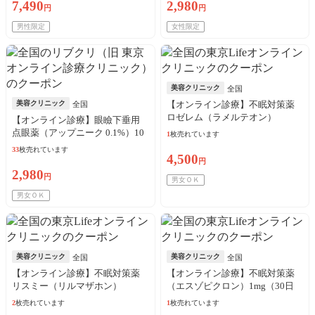
7,490
2,980
円
円
男性限定
女性限定
美容クリニック
全国
美容クリニック
【オンライン診療】不眠対策薬
全国
ロゼレム（ラメルテオン）
【オンライン診療】眼瞼下垂用
8mg（30日分）※初診料・送料込
点眼薬（アップニーク 0.1%）10
1
枚売れています
／リピート可
本（10日分）※初診料・送料込
33
枚売れています
4,500
／リピート可
円
2,980
円
男女ＯＫ
男女ＯＫ
美容クリニック
美容クリニック
全国
全国
【オンライン診療】不眠対策薬
【オンライン診療】不眠対策薬
リスミー（リルマザホン）
（エスゾピクロン）1mg（30日
1mg（30日分）※初診料・送料込
分）※初診料・送料込／リピー
2
枚売れています
1
枚売れています
／リピート可
ト可