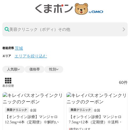
美容クリニック（ボディ）その他
都道府県
エリアを絞り込む
エリア
人気順
価格帯
性別
60件
表示切替
美容クリニック
美容クリニック
全国
全国
【オンライン診療】マンジャロ
【オンライン診療】マンジャロ
12.5mg×4本（定期便）※解約い
7.5mg×12本（定期便）※送料・
つでも可能！
アルコール綿・診察料込
1
枚売れています