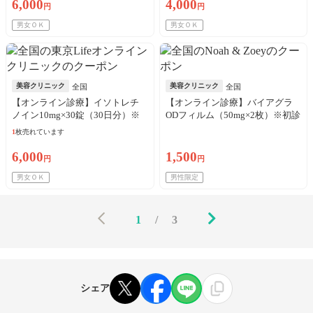
6,000
4,000
円
円
男女ＯＫ
男女ＯＫ
美容クリニック
美容クリニック
全国
全国
【オンライン診療】イソトレチ
【オンライン診療】バイアグラ
ノイン10mg×30錠（30日分）※
ODフィルム（50mg×2枚）※初診
初診料・送料込／リピート可
料・送料込
1
枚売れています
6,000
1,500
円
円
男女ＯＫ
男性限定
1
/
3
シェア