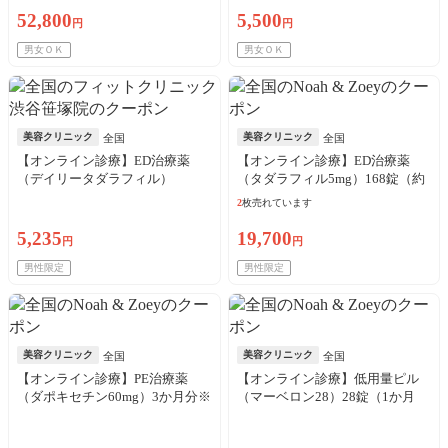
52,800
5,500
円
円
男女ＯＫ
男女ＯＫ
美容クリニック
美容クリニック
全国
全国
【オンライン診療】ED治療薬
【オンライン診療】ED治療薬
（デイリータダラフィル）
（タダラフィル5mg）168錠（約
5mg（30錠）※初診料、送料込
6か月分）※初診料・送料込
2
枚売れています
5,235
19,700
円
円
男性限定
男性限定
美容クリニック
美容クリニック
全国
全国
【オンライン診療】PE治療薬
【オンライン診療】低用量ピル
（ダポキセチン60mg）3か月分※
（マーベロン28）28錠（1か月
初診料・送料込
分）※初診料・送料込