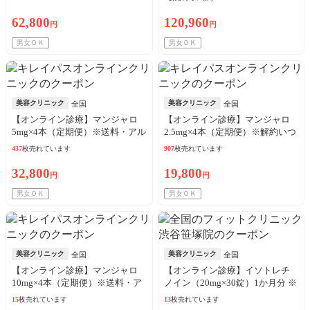
62,800
120,960
円
円
男女ＯＫ
男女ＯＫ
美容クリニック
美容クリニック
全国
全国
【オンライン診療】マンジャロ
【オンライン診療】マンジャロ
5mg×4本（定期便）※送料・アル
2.5mg×4本（定期便）※解約いつ
コール綿・診察料込
でも可能！
437
枚売れています
907
枚売れています
32,800
19,800
円
円
男女ＯＫ
男女ＯＫ
美容クリニック
美容クリニック
全国
全国
【オンライン診療】マンジャロ
【オンライン診療】イソトレチ
10mg×4本（定期便）※送料・ア
ノイン（20mg×30錠）1か月分 ※
ルコール綿・診察料込
診察料、送料込込
15
枚売れています
13
枚売れています